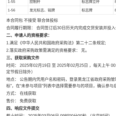
1-55
控制杆
标志牌立杆
1-56
发光标志、铭牌
标志牌
本合同包
不接受
联合体投标
合同履行期限：
合同签订后30日历天内完成交货安装并投入
二、申请人的资格要求：
1.满足《中华人民共和国政府采购法》第二十二条规定;
2.落实政府采购政策需满足的资格要求：
无。
三、获取采购文件
时间：
2025年02月19日
至
2025年02月25日
，每天上午
00
定节假日除外）
地点：
公告期内凭用户名和密码，登录黑龙江省政府采购管理平台(http
标”，在“未参与项目”列表中选择需要参与的项目，确认参与
方式：
在线获取
售价：
免费获取
四、响应文件提交
截止时间：
2025年03月06日 09时00分00秒
（北京时间）