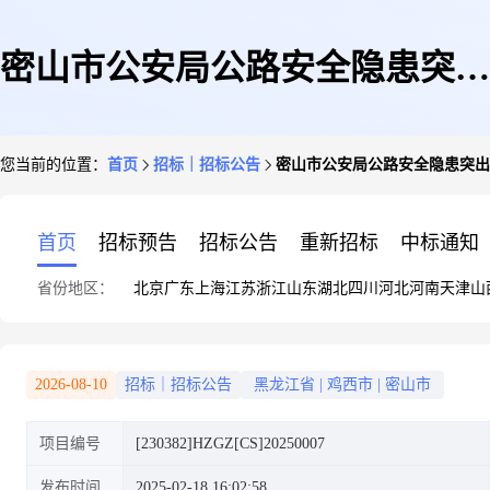
密山市公安局公路安全隐患突出
您当前的位置：
首页
招标｜招标公告
密山市公安局公路安全隐患突出
路口路段治理及违法抓拍设备采
首页
招标预告
招标公告
重新招标
中标通知
省份地区：
北京
广东
上海
江苏
浙江
山东
湖北
四川
河北
河南
天津
山
购项目竞争性磋商公告
2026-08-10
招标｜招标公告
黑龙江省
|
鸡西市
|
密山市
项目编号
[230382]HZGZ[CS]20250007
发布时间
2025-02-18 16:02:58