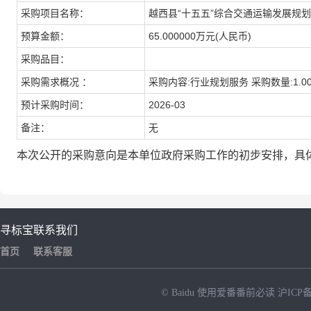
采购项目名称：
越西县“十五五”综合交通运输发展规
预算金额：
65.000000万元(人民币)
采购品目：
采购需求概况 ：
采购内容:行业规划服务 采购数量:1.0
预计采购时间：
2026-03
备注：
无
本次公开的采购意向是本单位政府采购工作的初步安排，具
寻标宝
联系我们
首页
联系客服
© Baidu
使用爱番番前必读
沪ICP备