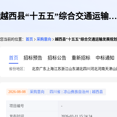
越西县“十五五”综合交通运输发
您当前的位置：
首页
采购意向
越西县“十五五”综合交通运输发展规
展规划编制服务项目
首页
招标预告
招标公告
重新招标
中标通知
省份地区：
北京
广东
上海
江苏
浙江
山东
湖北
四川
河北
河南
天津
山
2026-08-08
采购意向
四川省
|
凉山彝族自治州
|
越西县
项目编号
发布时间
2026-02-11 15:24:24