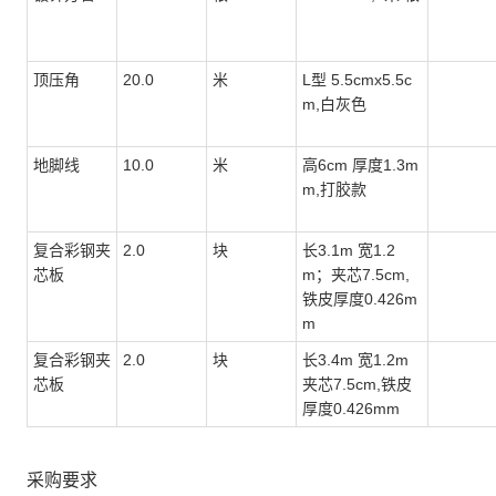
顶压角
20.0
米
L型 5.5cmx5.5c
m,白灰色
地脚线
10.0
米
高6cm 厚度1.3m
m,打胶款
复合彩钢夹
2.0
块
长3.1m 宽1.2
芯板
m；夹芯7.5cm,
铁皮厚度0.426m
m
复合彩钢夹
2.0
块
长3.4m 宽1.2m
芯板
夹芯7.5cm,铁皮
厚度0.426mm
采购要求