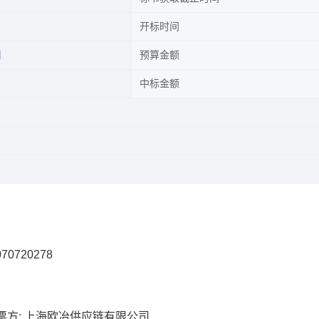
开标时间
司
预算金额
中标金额
70720278
票方: 上海欧冶供应链有限公司