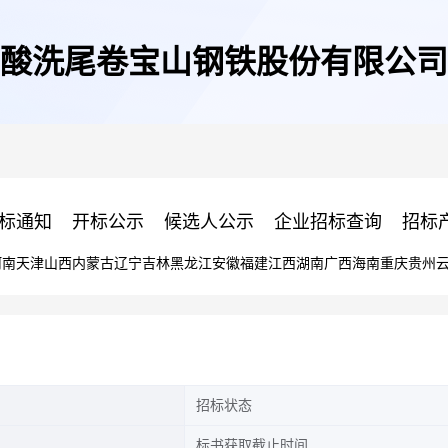
酸洗尾卷宝山钢铁股份有限公司
标通知
开标公示
候选人公示
企业招标查询
招标
河南
天津
山西
内蒙古
辽宁
吉林
黑龙江
安徽
福建
江西
湖南
广西
海南
重庆
贵州
招标状态
标书获取截止时间