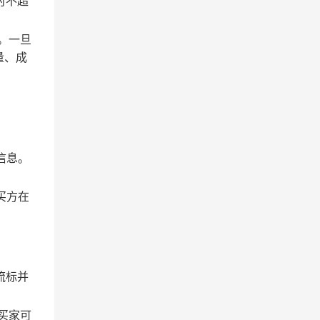
时不超
。一旦
量、成
信息。
买方在
流标并
买家可