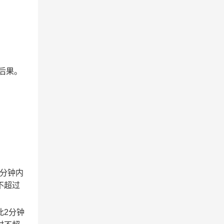
后果。
2分钟内
不超过
此2分钟