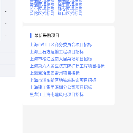
青浦区招标网
杨浦区招标网
黄浦区招标网
徐汇区招标网
长宁区招标网
静安区招标网
普陀区招标网
虹口区招标网
最新采购项目
上海市虹口区商务委员会项目招标
上海土石方运输工程项目招标
上海市松江区南大居菜场项目招标
上海第六人民医院东院扩建工程项目招标
上海宝冶集团雷州项目招标
上海市浦东新区地铁站装饰项目招标
上海建工集团深圳分公司项目招标
黑龙江上海电建风电项目招标