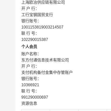
上海欧冶供应链有限公司
开 户 行：
工行宝钢国贸支行
银行账号：
1001153819003214507
联 行 号：
102290015387
个人会员
账户名称：
东方付通信息技术有限公司
开 户 行：
支付机构备付金集中存管账户
银行账号：
10366921
联 行 号：
991290000697
资源信息