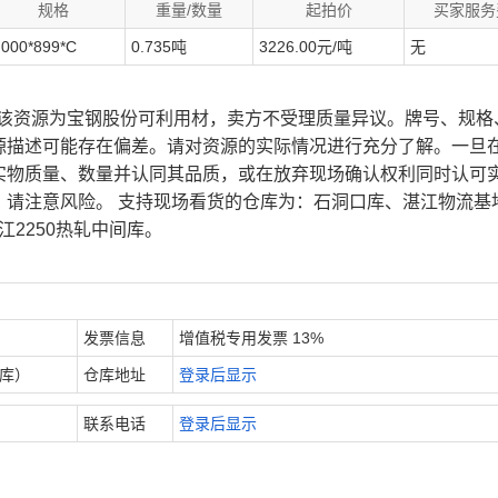
规格
重量/数量
起拍价
买家服务
.000*899*C
0.735吨
3226.00元/吨
无
、该资源为宝钢股份可利用材，卖方不受理质量异议。牌号、规格
源描述可能存在偏差。请对资源的实际情况进行充分了解。一旦
实物质量、数量并认同其品质，或在放弃现场确认权利同时认可
，请注意风险。 支持现场看货的仓库为：石洞口库、湛江物流基
江2250热轧中间库。
发票信息
增值税专用发票 13%
内库）
仓库地址
登录后显示
联系电话
登录后显示