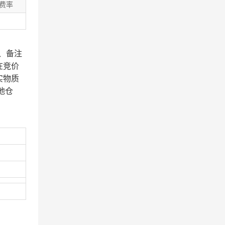
费率
、备注
在竞价
实物质
地仓