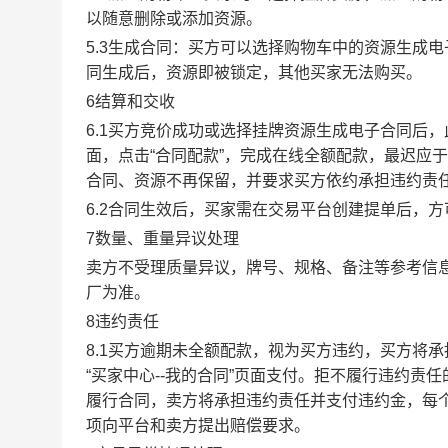
以随意删除或添加资源。
5.3生成合同：买方可以选择购物车中的资源生成
同生成后，资源即被锁定，其他买家无法购买。
6结算和交收
6.1买方竞价成功或选择挂牌资源生成电子合同后，
面，点击“合同配款”，完成在线全额配款，最迟应于
合同、资源不再保留，并要求买方依约承担违约责
6.2合同生效后，买家需在交易平台创建提单后，
7数量、重量异议处理
卖方不受理质量异议，牌号、规格、备注等参考信
厂为准。
8违约责任
8.1买方逾期未全额配款，视为买方违约，买方将
“买家中心--我的合同”页面支付。拒不履行违约
履行合同，卖方将承担违约责任并支付违约金，每个
项向平台和卖方提出赔偿要求。