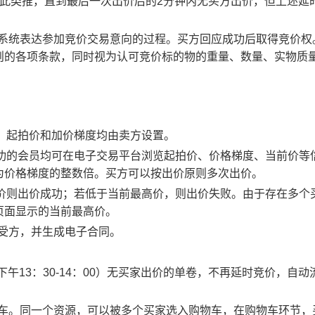
以此类推，直到最后一次出价后的2分钟内无买方出价，但上述延
易系统表达参加竞价交易意向的过程。买方回应成功后取得竞价权
则的各项条款，同时视为认可竞价标的物的重量、数量、实物质
物，起拍价和加价梯度均由卖方设置。
应成功的会员均可在电子交易平台浏览起拍价、价格梯度、当前价等
为价格梯度的整数倍。买方可以按出价原则多次出价。
最高价则出价成功；若低于当前最高价，则出价失败。由于存在多个
页面显示的当前最高价。
买受方，并生成电子合同。
0、下午13：30-14：00）无买家出价的单卷，不再延时竞价，自动
物车。同一个资源，可以被多个买家选入购物车，在购物车环节，