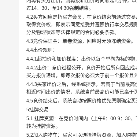
内再有买方出价，则再按新出价时间顺延2分钟，
过14：30，至14:30强制结束。
4.2买方回应是指买方会员，在竞价结束前通过交
取得竞价权，即表示同意接受并遵照执行本交易规
分及物理状态等法律规定的合同必要条款。
4.3竞价保证金：单卷资源，回应时无须冻结资金。
4.4出价规则：
4.4.1起拍价和加价梯度：出价以每个单卷为标的
4.4.2出价：竞价过程公开，竞价开始后所有回
买方报价递增，即每次报价必须大于前一个报价且
4.4.3买家出价之后，经系统提示，若高于当前
相近时间出价的情况，系统当前最高价可能已高于
4.5竞价结束后，系统自动按照价格优先原则确定
5挂牌交易
5.1 挂牌资源：在竞价时间内（上午9：00-9：3
转为挂牌资源。
5.2加入购物车：买家可以选择挂牌资源，加入购