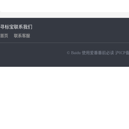
寻标宝
联系我们
首页
联系客服
© Baidu
使用爱番番前必读
沪ICP备
NEW
HOT