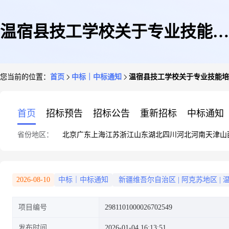
温宿县技工学校关于专业技能培
您当前的位置：
首页
中标｜中标通知
温宿县技工学校关于专业技能培
训服务的服务市场采购项目成交
首页
招标预告
招标公告
重新招标
中标通知
省份地区：
北京
广东
上海
江苏
浙江
山东
湖北
四川
河北
河南
天津
山
公告
2026-08-10
中标｜中标通知
新疆维吾尔自治区
|
阿克苏地区
|
项目编号
2981101000026702549
发布时间
2026-01-04 16:13:51