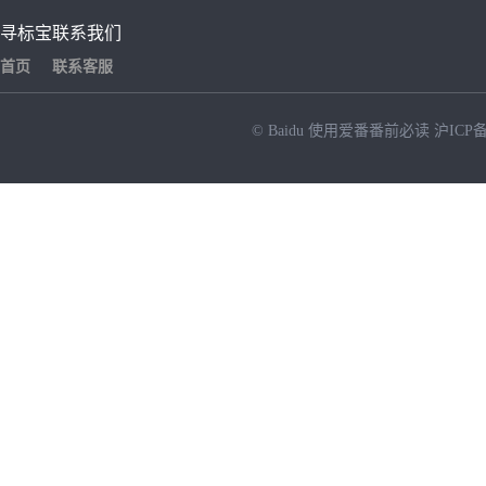
寻标宝
联系我们
首页
联系客服
© Baidu
使用爱番番前必读
沪ICP备
NEW
HOT
暂时没有搜索结果…