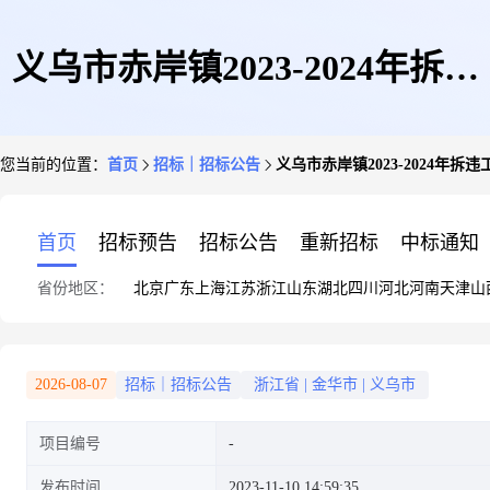
义乌市赤岸镇2023-2024年拆违
您当前的位置：
首页
招标｜招标公告
义乌市赤岸镇2023-2024年拆
工程招标公告
首页
招标预告
招标公告
重新招标
中标通知
省份地区：
北京
广东
上海
江苏
浙江
山东
湖北
四川
河北
河南
天津
山
2026-08-07
招标｜招标公告
浙江省
|
金华市
|
义乌市
项目编号
发布时间
2023-11-10 14:59:35