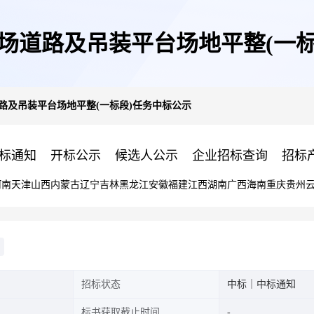
场道路及吊装平台场地平整(一
路及吊装平台场地平整(一标段)任务中标公示
标通知
开标公示
候选人公示
企业招标查询
招标
河南
天津
山西
内蒙古
辽宁
吉林
黑龙江
安徽
福建
江西
湖南
广西
海南
重庆
贵州
招标状态
中标｜中标通知
标书获取截止时间