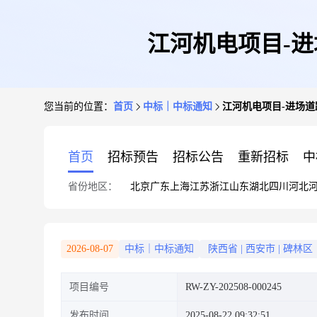
江河机电项目-进
您当前的位置：
首页
中标｜中标通知
江河机电项目-进场道
首页
招标预告
招标公告
重新招标
中
省份地区：
北京
广东
上海
江苏
浙江
山东
湖北
四川
河北
2026-08-07
中标｜中标通知
陕西省
|
西安市
|
碑林区
项目编号
RW-ZY-202508-000245
发布时间
2025-08-22 09:32:51