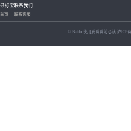
寻标宝
联系我们
首页
联系客服
© Baidu
使用爱番番前必读
沪ICP备
NEW
HOT
暂时没有搜索结果…