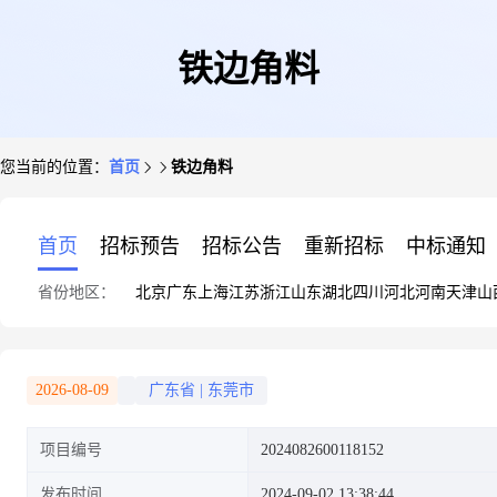
铁边角料
您当前的位置：
首页
铁边角料
首页
招标预告
招标公告
重新招标
中标通知
省份地区：
北京
广东
上海
江苏
浙江
山东
湖北
四川
河北
河南
天津
山
2026-08-09
广东省
|
东莞市
项目编号
2024082600118152
发布时间
2024-09-02 13:38:44