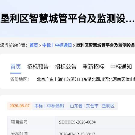
垦利区智慧城管平台及监测设备
您当前的位置：
首页
中标｜中标通知
垦利区智慧城管平台及监测设备
维保项目中标(成交)结果公告
首页
招标预告
招标公告
重新招标
中标通知
省份地区：
北京
广东
上海
江苏
浙江
山东
湖北
四川
河北
河南
天津
山
2026-08-07
中标｜中标通知
山东省
|
东营市
|
垦利区
项目编号
SDHHCS-2026-003#
发布时间
2026-02-12 15:38:13