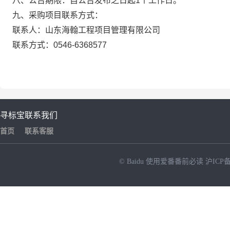
八、公告期限：自公告发布之日起1个工作日。
九、采购项目联系方式：
联系人：山东海翰工程项目管理有限公司
联系方式：0546-6368577
寻标宝
联系我们
首页
联系客服
© Baidu
使用爱番番前必读
沪ICP备
NEW
HOT