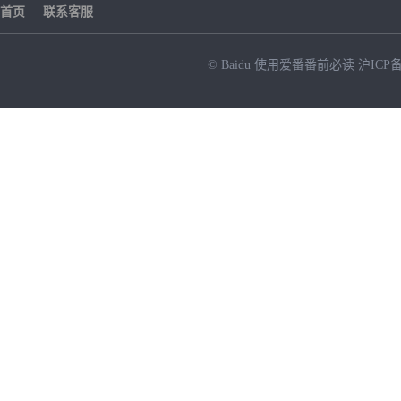
首页
联系客服
© Baidu
使用爱番番前必读
沪ICP备
NEW
HOT
暂时没有搜索结果…