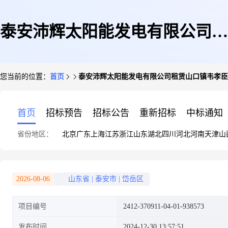
泰安沛辉太阳能发电有限公司租
您当前的位置：
首页
泰安沛辉太阳能发电有限公司租赁山口镇韦孝臣庭院
赁山口镇韦孝臣庭院建设直流侧
首页
招标预告
招标公告
重新招标
中标通知
省份地区：
北京
广东
上海
江苏
浙江
山东
湖北
四川
河北
河南
天津
山
容量35.5kwp交流侧容量30kw分
2026-08-06
山东省
|
泰安市
|
岱岳区
项目编号
2412-370911-04-01-938573
布式光伏发电项目
发布时间
2024-12-30 13:57:51