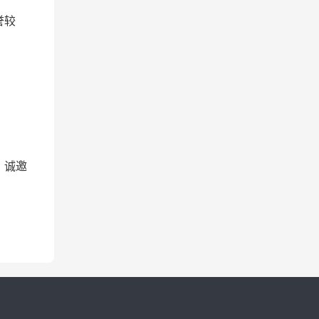
誉较
，诚邀