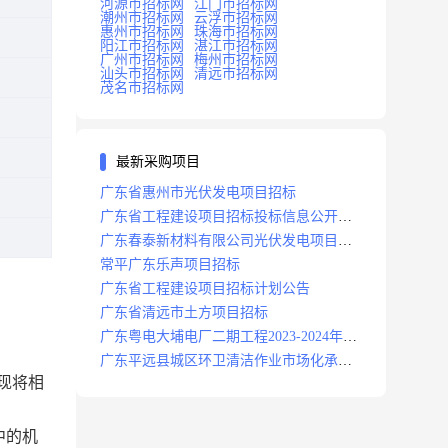
河源市招标网
江门市招标网
潮州市招标网
云浮市招标网
惠州市招标网
珠海市招标网
阳江市招标网
湛江市招标网
广州市招标网
梅州市招标网
汕头市招标网
清远市招标网
茂名市招标网
最新采购项目
广东省惠州市光伏发电项目招标
广东省工程建设项目招标投标信息公开目
录
广东春泰新材料有限公司光伏发电项目招
标
常平广东乐声项目招标
广东省工程建设项目招标计划公告
广东省清远市土方项目招标
广东粤电大埔电厂二期工程2023-2024年度
安保服务项目招标公告
广东平远县城区环卫清洁作业市场化承包
，现将相
项目招标中标候选人公示
中的机