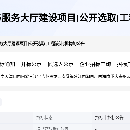
务服务大厅建设项目]公开选取[工
务大厅建设项目]公开选取[工程设计]机构的公告
标通知
开标公示
候选人公示
企业招标查询
招标
河南
天津
山西
内蒙古
辽宁
吉林
黑龙江
安徽
福建
江西
湖南
广西
海南
重庆
贵州
招标状态
招标｜招标公告
标书获取截止时间