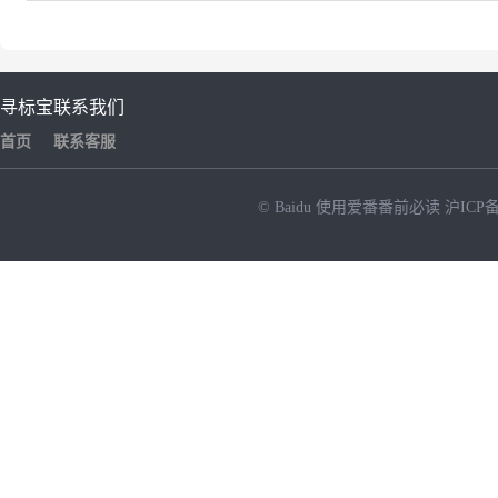
寻标宝
联系我们
首页
联系客服
© Baidu
使用爱番番前必读
沪ICP备
NEW
HOT