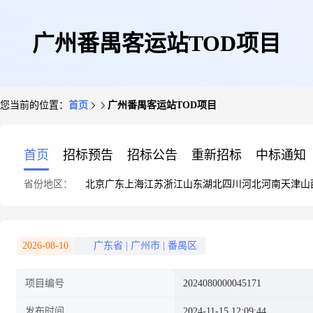
广州番禺客运站TOD项目
您当前的位置：
首页
广州番禺客运站TOD项目
首页
招标预告
招标公告
重新招标
中标通知
省份地区：
北京
广东
上海
江苏
浙江
山东
湖北
四川
河北
河南
天津
山
2026-08-10
广东省
|
广州市
|
番禺区
项目编号
2024080000045171
发布时间
2024-11-15 12:09:44