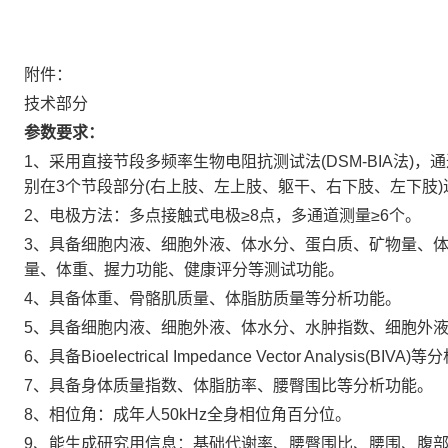
附件：
技术部分
参数要求：
1、
采用直接节段多频率生物电阻抗测试法(DSM-BIA法)，通过5个不同
别在3个节段部分(右上肢、左上肢、躯干、右下肢、左下肢
2、电极方法：多点接触式电极≥8点，多通道测量≥6个。
3、
具备细胞内液、细胞外液、体水分、蛋白质、矿物量、
量、体重、握力功能、健康评分等测试功能。
4、
具备体重、骨骼肌质量、体脂肪质量等分析功能。
5、
具备细胞内液、细胞外液、体水分、水肿指数、细胞外液
6、
具备Bioelectrical Impedance Vector Analysis(BIVA
7、具备
身体质量指数、体脂肪率、腰臀围比等分析功能。
8、
相位角：成年人50kHz全身相位角百分位。
9、能生成
研究用信息：基础代谢率、腰臀围比、腰围、腹部