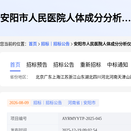
安阳市人民医院人体成分分析仪
您当前的位置：
首页
招标｜招标公告
安阳市人民医院人体成分分析仪
采购项目(二次)院内谈判公告
首页
招标预告
招标公告
重新招标
中标通知
省份地区：
北京
广东
上海
江苏
浙江
山东
湖北
四川
河北
河南
天津
山
2026-08-09
招标｜招标公告
河南省
|
安阳市
项目编号
AYRMYYTP-2025-045
发布时间
2025-12-19 09:02:54