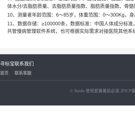
体水分/去脂肪质量、去脂肪质量指数、脂肪质量指数、骨骼
10、
测量者年龄范围：6～85岁，体重范围：0～300Kg，身高
11、数据存储：≥100000条，数据标准：中国人体成分标
共管慢病管理软件系统，也可根据实际需求对接医院其他系统
寻标宝
联系我们
首页
联系客服
© Baidu
使用爱番番前必读
沪ICP备
NEW
HOT