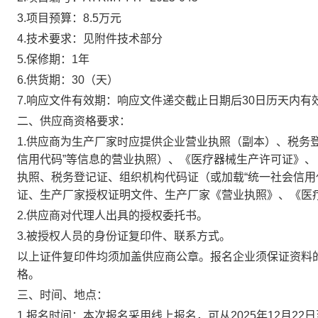
3.
项目预算：
8.5万元
4
.
技术要求：见附件技术部分
5.保修期：1年
6.供货期：30（天）
7
.
响应文件有效期：响应文件递交截止日期后
30
日历天内有
二、供应商资格要求：
1.供应商为生产厂家时应提供企业营业执照（副本）、税务
信用代码”等信息的营业执照）、《医疗器械生产许可证》
执照、税务登记证、组织机构代码证（或加载“统一社会信用
证、生产厂家授权证明文件、生产厂家《营业执照》、《医
2.
供应商对代理人出具的授权委托书。
3.
被授权人员的身份证复印件、联系方式。
以上证件复印件均须加盖供应商公章。报名企业须保证资料
格。
三、时间、地点：
1.
报名时间：本次报名采用线上报名，可从
2025
年
12
月
22
日