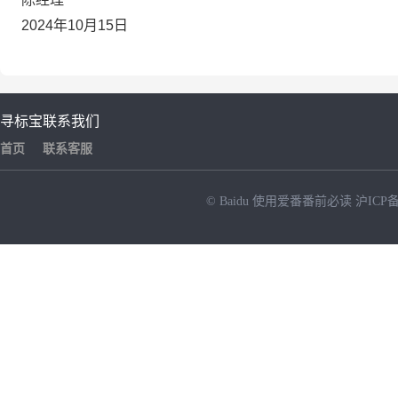
2024年10月15日
寻标宝
联系我们
首页
联系客服
© Baidu
使用爱番番前必读
沪ICP备
NEW
HOT