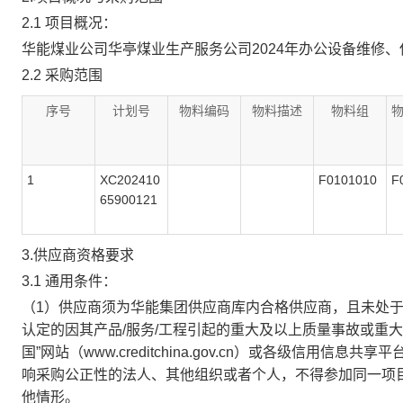
2.1 项目概况：
华能煤业公司华亭煤业生产服务公司2024年办公设备维修、
2.2 采购范围
序号
计划号
物料编码
物料描述
物料组
1
XC202410
F0101010
F
65900121
3.供应商资格要求
3.1 通用条件：
（1）供应商须为华能集团供应商库内合格供应商，且未处
认定的因其产品/服务/工程引起的重大及以上质量事故或重
国”网站（www.creditchina.gov.cn）或各级
响采购公正性的法人、其他组织或者个人，不得参加同一项
他情形。