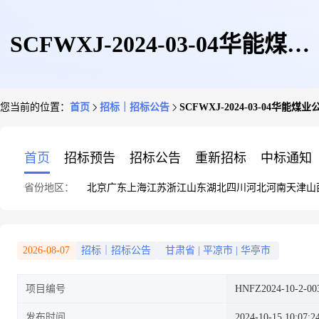
SCFWXJ-2024-03-04华能煤业
您当前的位置：
首页
招标｜招标公告
SCFWXJ-2024-03-04
公司华亭煤业生产服务公司2024
首页
招标预告
招标公告
重新招标
中标通知
省份地区：
北京
广东
上海
江苏
浙江
山东
湖北
四川
河北
河南
天津
山
年办公设备维修、保养询价公告
2026-08-07
招标｜招标公告
甘肃省
|
平凉市
|
华亭市
项目编号
HNFZ2024-10-2-00
发布时间
2024-10-15 10:07:2