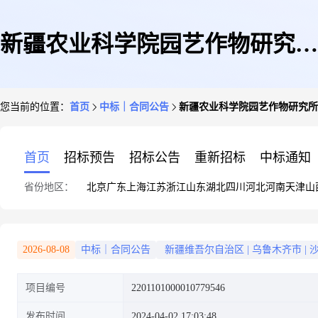
新疆农业科学院园艺作物研究所
您当前的位置：
首页
中标｜合同公告
新疆农业科学院园艺作物研究所
的合同公告
首页
招标预告
招标公告
重新招标
中标通知
省份地区：
北京
广东
上海
江苏
浙江
山东
湖北
四川
河北
河南
天津
山
2026-08-08
中标｜合同公告
新疆维吾尔自治区
|
乌鲁木齐市
|
项目编号
2201101000010779546
发布时间
2024-04-02 17:03:48