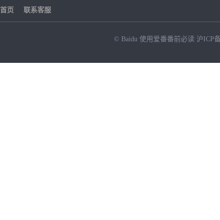
首页
联系客服
© Baidu
使用爱番番前必读
沪ICP备
NEW
HOT
暂时没有搜索结果…