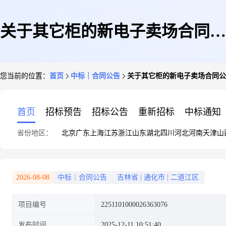
关于其它柜的新电子卖场合同公
您当前的位置：
首页
中标｜合同公告
关于其它柜的新电子卖场合同公
告
首页
招标预告
招标公告
重新招标
中标通知
省份地区：
北京
广东
上海
江苏
浙江
山东
湖北
四川
河北
河南
天津
山
2026-08-08
中标｜合同公告
吉林省
|
通化市
|
二道江区
项目编号
2251101000026363076
发布时间
2025-12-11 10:51:40