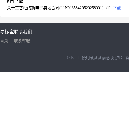
附件下载
关于其它柜的新电子卖场合同(11N01358429520258001).pdf
下载
寻标宝
联系我们
首页
联系客服
© Baidu
使用爱番番前必读
沪ICP备
NEW
HOT