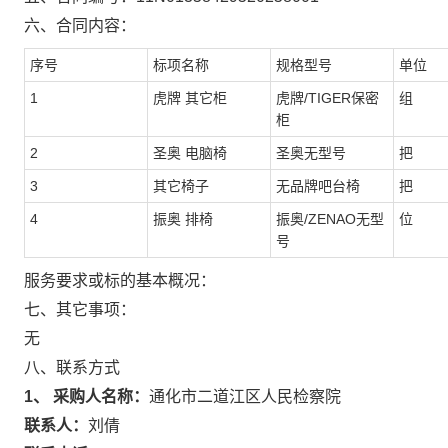
六、合同内容：
序号
标项名称
规格型号
单位
1
虎牌 其它柜
虎牌/TIGER保密
组
柜
2
圣奥 电脑椅
圣奥无型号
把
3
其它椅子
无品牌吧台椅
把
4
振奥 排椅
振奥/ZENAO无型
位
号
服务要求或标的基本概况：
七、其它事项：
无
八、联系方式
1、 采购人名称：
通化市二道江区人民检察院
联系人：
刘倩