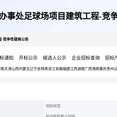
办事处足球场项目建筑工程-竞
-竞争性磋商公告
标通知
开标公示
候选人公示
企业招标查询
招标
河南
天津
山西
内蒙古
辽宁
吉林
黑龙江
安徽
福建
江西
湖南
广西
海南
重庆
贵州
招标状态
标书获取截止时间