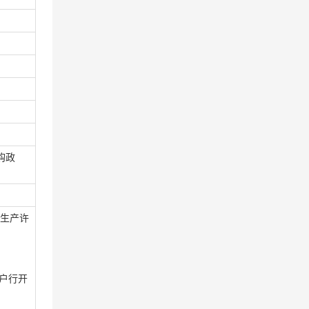
购政
全生产许
开户行开