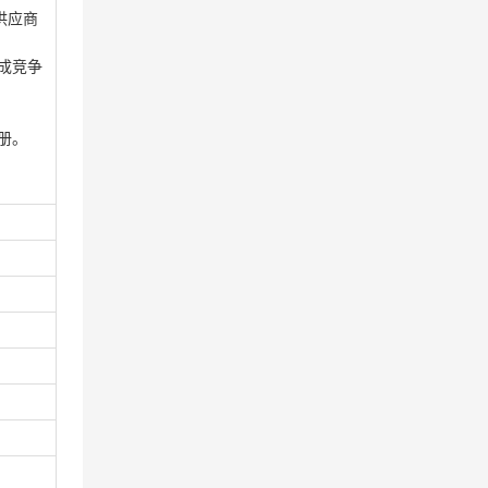
l,供应商
成竞争
册。