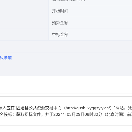
开标时间
预算金额
中标金额
球场项
标人应在
“固始县公共资源交易中心（http://gushi.xyggzyjy.cn/）”网站
报名投标；
获取招标文件，并于
2024年03月29日08时30分
（北京时间）前