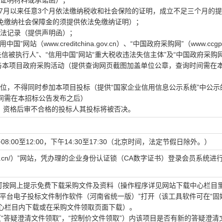
关证明材料或承诺函）；
年07月以来任意3个月依法缴纳税收和社会保险的证明，成立不足三个月的
免缴纳社会保障金的须提供依法免缴纳证明）；
违法记录（提供声明函）；
中国”网站（www.creditchina.gov.cn）、“中国政府采购网”（www.ccgp.
信被执行人”、“信用中国”网站“重大税收违法失信主体”及“中国政府采购
参与本项目政府采购活动（提供查询网页截图加盖单位公章，查询时间需在
单位，不得同时参加本项目投标（提供“国家企业信用信息公示系统”中公示
间需在本招标公告发布之后）
，资格后审不合格的投标人其投标将被否决。
午08:00至12:00，下午14:30至17:30（北京时间，法定节假日除外。）
yggzyjy.cn/）”网站，凭办理的企业身份认证锁（CA数字证书）登录会员系统
即可按网上提示免费下载采购文件及资料（操作程序详见网站下载中心栏目
平台电子投标文件制作软件（河南省统一版）”打开（该工具软件可在“固
）”网站下载中心栏目内下载或在采购文件领取页面下载）。
“答疑澄清文件领取”，“控制价文件领取”）内该项目是否有新的答疑澄清