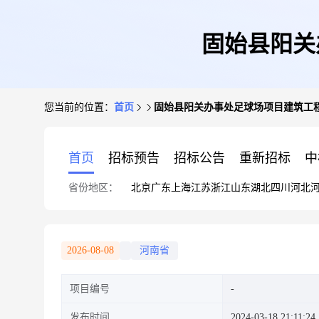
固始县阳关
您当前的位置：
首页
固始县阳关办事处足球场项目建筑工程
首页
招标预告
招标公告
重新招标
中
省份地区：
北京
广东
上海
江苏
浙江
山东
湖北
四川
河北
2026-08-08
河南省
项目编号
发布时间
2024-03-18 21:11:24