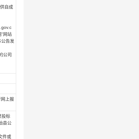
提供自成
gov.c
网”网站
本公告发
的公司
进行网上报
里投标
始县公
文件或