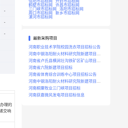
信阳市招标网
开封市招标网
鹤壁市招标网
许昌市招标网
三门峡市招标网
洛阳市招标网
周口市招标网
新乡市招标网
漯河市招标网
最新采购项目
河南职业技术学院校园洗衣项目招标公告
河南中钢洛阳耐火材料研究院新建项目招
标
河南省卢氏县横涧壮沟铁矿区矿山项目招
标公告
河南省六院新建项目招标
河南省体育综合训练中心项目招标公告
河南中钢洛阳耐火材料研究院新建项目招
标
河南桐粟牧业三门峡项目招标
河南获嘉微风发电项目招标信息
，凭办理的
递交响