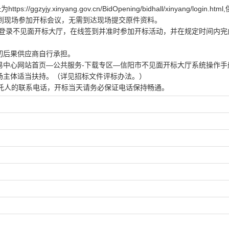
y.xinyang.gov.cn/BidOpening/bidhall/xinyang/login.htm
到现场参加开标会议，无需到达现场提交原件资料。
书登录不见面开标大厅，在线签到并准时参加开标活动，并在规定时间内完
切后果供应商自行承担。
易中心网站首页—公共服务-下载专区—信阳市不见面开标大厅系统操作手
场主体适当扶持。（详见招标文件评标办法。）
托人的联系电话，开标当天请务必保证电话保持畅通。