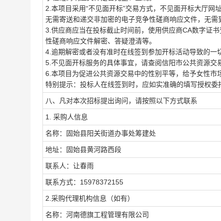
2.本项目采用“不见面开标”交易方式，不见面开标大厅网址为https://ggzyj
无需寄送和递交非加密的电子竞争性磋商响应文件，无需
3.供应商应当在投标截止时间前，使用供应商CA数字证
性磋商响应文件解密、答疑澄清等。
4.逾期解密或者没有准时在线签到参加开标活动导致的一
5.不见面开标服务的具体事宜，请查阅信阳市公共资源交
6.本项目为促进公共资源交易中的性别平等，给予女性市
特别提示：投标人在线签到时，应如实准确的填写授权委
八、凡对本次招标提出询问，请按照以下方式联系
1. 采购人信息
名称：固始县阳关街道办事处筹建处
地址：固始县黄河路西段
联系人：让春雨
联系方式：15978372155
2.采购代理机构信息（如有）
名称：河南德旗工程管理有限公司