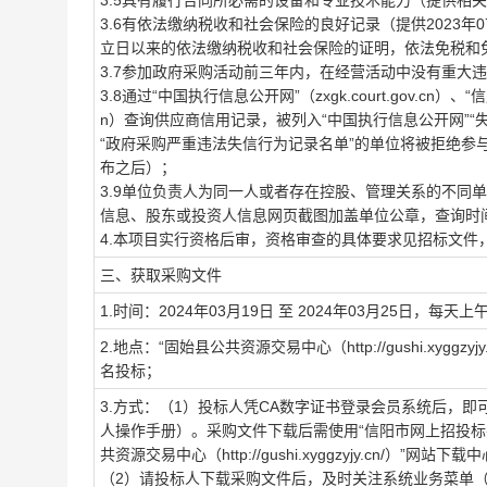
3.5具有履行合同所必需的设备和专业技术能力（提供相
3.6有依法缴纳税收和社会保险的良好记录（提供2023
立日以来的依法缴纳税收和社会保险的证明，依法免税和
3.7参加政府采购活动前三年内，在经营活动中没有重大
3.8通过“中国执行信息公开网”（zxgk.court.gov.cn）、“信用
n）查询供应商信用记录，被列入“中国执行信息公开网”“失
“政府采购严重违法失信行为记录名单”的单位将被拒绝
布之后）；
3.9单位负责人为同一人或者存在控股、管理关系的不同
信息、股东或投资人信息网页截图加盖单位公章，查询时
4.本项目实行资格后审，资格审查的具体要求见招标文件
三、获取采购文件
1.时间：2024年03月19日 至 2024年03月25日，每天上
2.地点：“固始县公共资源交易中心（http://gushi.x
名投标；
3.方式：（1）投标人凭CA数字证书登录会员系统后，
人操作手册）。采购文件下载后需使用“信阳市网上招投标
共资源交易中心（http://gushi.xyggzyjy.cn/
（2）请投标人下载采购文件后，及时关注系统业务菜单（