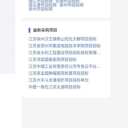
镇江市招标网
无锡市招标网
连云港市招标网
泰州市招标网
徐州市招标网
最新采购项目
江苏徐州汉王镇黑山阳光大棚项目招标
江苏省邳州市集成电路技术学院项目招标
江苏省水利工程建设项目招标投标管理办
法
江苏沛县国泰医院项目招标
江苏中烟工业有限责任公司专有云平台扩
容项目招标
江苏吴孟超肿瘤医院新建项目招标
江苏大丰斗龙港清於项目招标单位
中建一局在江苏太湖项目招标