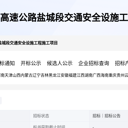
高速公路盐城段交通安全设施工
盐城段交通安全设施工程施工项目
标通知
开标公示
候选人公示
企业招标查询
招标
河南
天津
山西
内蒙古
辽宁
吉林
黑龙江
安徽
福建
江西
湖南
广西
海南
重庆
贵州
招标状态
招标｜招标公告
标书获取截止时间