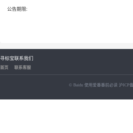
公告期限:
寻标宝
联系我们
首页
联系客服
© Baidu
使用爱番番前必读
沪ICP备
NEW
HOT