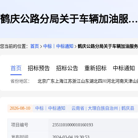
鹤庆公路分局关于车辆加油服务
您当前的位置：
首页
中标｜中标通知
鹤庆公路分局关于车辆加油服务
的框架协议采购项目成交公告
首页
招标预告
招标公告
重新招标
中标通知
省份地区：
北京
广东
上海
江苏
浙江
山东
湖北
四川
河北
河南
天津
山
2026-08-10
中标｜中标通知
云南省
|
大理白族自治州
|
鹤庆县
项目编号
2351101000010160193
发布时间
2024-03-04 19:30:53