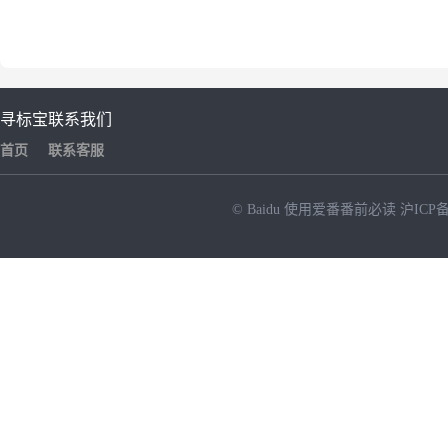
寻标宝
联系我们
首页
联系客服
© Baidu
使用爱番番前必读
沪ICP备
NEW
HOT