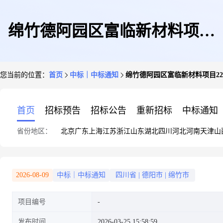
绵竹德阿园区富临新材料项目
您当前的位置：
首页
中标｜中标通知
绵竹德阿园区富临新材料项目2
220千伏供电工程社会稳定风险
首页
招标预告
招标公告
重新招标
中标通知
省份地区：
北京
广东
上海
江苏
浙江
山东
湖北
四川
河北
河南
天津
山
评估报告编制项目
2026-08-09
中标｜中标通知
四川省
|
德阳市
|
绵竹市
项目编号
发布时间
2026-03-25 15:58:59