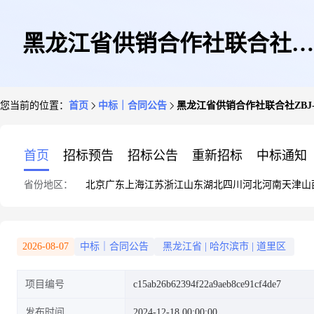
黑龙江省供销合作社联合社
您当前的位置：
首页
中标｜合同公告
黑龙江省供销合作社联合社ZBJ-202
ZBJ-20241209061625-68904政府
首页
招标预告
招标公告
重新招标
中标通知
省份地区：
北京
广东
上海
江苏
浙江
山东
湖北
四川
河北
河南
天津
山
采购合同公告
2026-08-07
中标｜合同公告
黑龙江省
|
哈尔滨市
|
道里区
项目编号
c15ab26b62394f22a9aeb8ce91cf4de7
发布时间
2024-12-18 00:00:00