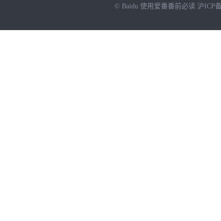
© Baidu
使用爱番番前必读
沪ICP备
NEW
HOT
暂时没有搜索结果…