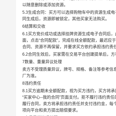
以随意删除或添加资源。
5.3生成合同：买方可以选择购物车中的资源生成
同生成后，资源即被锁定，其他买家无法购买。
6结算和交收
6.1买方竞价成功或选择挂牌资源生成电子合同后，
面，点击“合同配款”，完成在线全额配款，最迟应于
合同、资源不再保留，并要求买方依约承担违约责
6.2合同生效后，买家需在交易平台创建提单后，
7数量、重量异议处理
卖方不受理质量异议，牌号、规格、备注等参考信
厂为准。
8违约责任
8.1买方逾期未全额配款，视为买方违约，买方将
“买家中心--我的合同”页面支付。拒不履行违约
履行合同，卖方将承担违约责任并支付违约金，每个
项向平台和卖方提出赔偿要求。