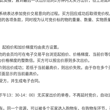
以此类推，直到最后一次出价后的2分钟内无买方出价，但上述延
易系统表达参加竞价交易意向的过程。买方回应成功后取得竞价权
则的各项条款，同时视为认可竞价标的物的重量、数量、实物质
物，起拍价和加价梯度均由卖方设置。
应成功的会员均可在电子交易平台浏览起拍价、价格梯度、当前价等
为价格梯度的整数倍。买方可以按出价原则多次出价。
最高价则出价成功；若低于当前最高价，则出价失败。由于存在多个
页面显示的当前最高价。
买受方，并生成电子合同。
0、下午13：30-14：00）无买家出价的单卷，不再延时竞价，自动
物车。同一个资源，可以被多个买家选入购物车，在购物车环节，