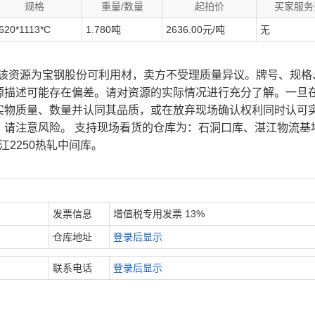
规格
重量/数量
起拍价
买家服务
.620*1113*C
1.780吨
2636.00元/吨
无
、该资源为宝钢股份可利用材，卖方不受理质量异议。牌号、规格
源描述可能存在偏差。请对资源的实际情况进行充分了解。一旦
实物质量、数量并认同其品质，或在放弃现场确认权利同时认可
，请注意风险。 支持现场看货的仓库为：石洞口库、湛江物流基
江2250热轧中间库。
发票信息
增值税专用发票 13%
仓库地址
登录后显示
联系电话
登录后显示