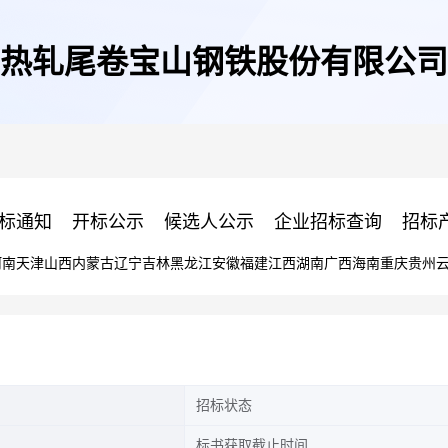
热轧尾卷宝山钢铁股份有限公司
标通知
开标公示
候选人公示
企业招标查询
招标
河南
天津
山西
内蒙古
辽宁
吉林
黑龙江
安徽
福建
江西
湖南
广西
海南
重庆
贵州
招标状态
标书获取截止时间