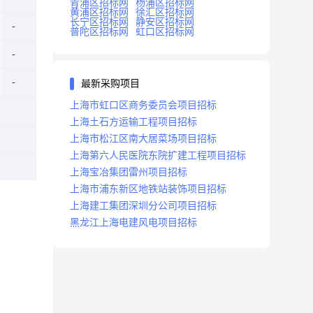
青浦区招标网
杨浦区招标网
黄浦区招标网
徐汇区招标网
长宁区招标网
静安区招标网
普陀区招标网
虹口区招标网
最新采购项目
上海市虹口区商务委员会项目招标
上海土石方运输工程项目招标
上海市松江区南大居菜场项目招标
上海第六人民医院东院扩建工程项目招标
上海宝冶集团雷州项目招标
上海市浦东新区地铁站装饰项目招标
上海建工集团深圳分公司项目招标
黑龙江上海电建风电项目招标