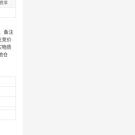
费率
、备注
在竞价
实物质
地仓