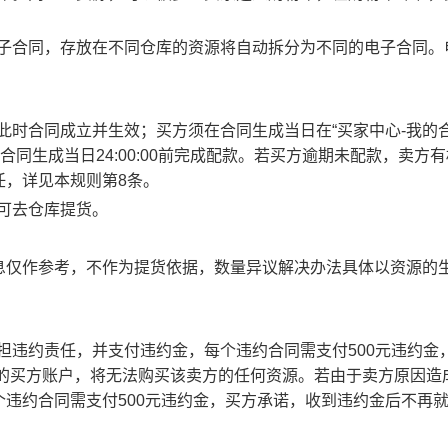
电子合同，存放在不同仓库的资源将自动拆分为不同的电子合同。
此时合同成立并生效；买方须在合同生成当日在“买家中心-我的合
合同生成当日24:00:00前完成配款。若买方逾期未配款，卖方
任，详见本规则第8条。
方可去仓库提货。
息仅作参考，不作为提货依据，数量异议解决办法具体以资源的
承担违约责任，并支付违约金，每个违约合同需支付500元违约金
责任的买方账户，将无法购买该卖方的任何资源。若由于卖方原因造
违约合同需支付500元违约金，买方承诺，收到违约金后不再