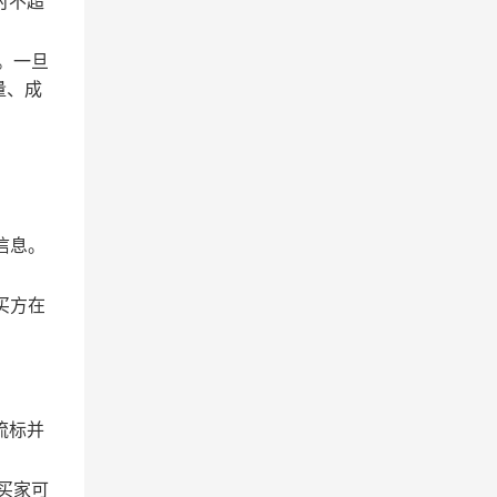
时不超
。一旦
量、成
信息。
买方在
流标并
买家可