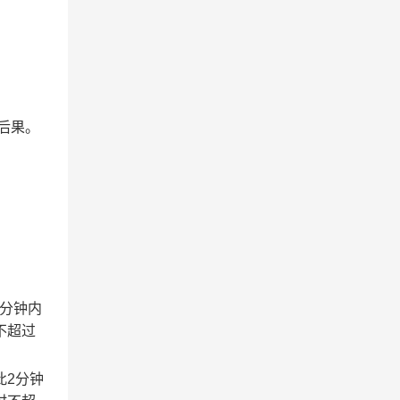
后果。
2分钟内
不超过
此2分钟