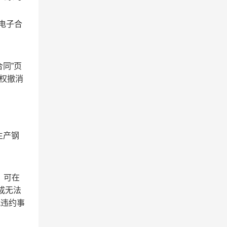
电子合
同”页
有权撤消
生产钢
，可在
成无法
就违约事