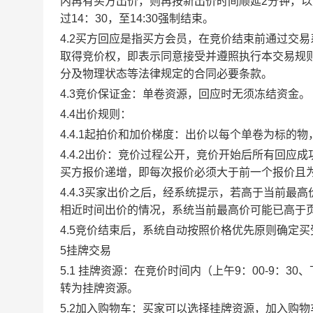
内再有买方出价，则再按新出价时间顺延2分钟，
过14：30，至14:30强制结束。
4.2买方回应是指买方会员，在竞价结束前通过交
取得竞价权，即表示同意接受并遵照执行本交易规
分及物理状态等法律规定的合同必要条款。
4.3竞价保证金：单卷资源，回应时无须冻结资金。
4.4出价规则：
4.4.1起拍价和加价梯度：出价以每个单卷为标的
4.4.2出价：竞价过程公开，竞价开始后所有回
买方报价递增，即每次报价必须大于前一个报价且
4.4.3买家出价之后，经系统提示，若高于当前
相近时间出价的情况，系统当前最高价可能已高于
4.5竞价结束后，系统自动按照价格优先原则确定
5挂牌交易
5.1 挂牌资源：在竞价时间内（上午9：00-9：3
转为挂牌资源。
5.2加入购物车：买家可以选择挂牌资源，加入购