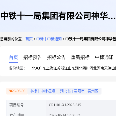
中铁十一局集团有限公司神华包
您当前的位置：
首页
中标｜中标通知
中铁十一局集团有限公司神华包
头煤制烯烃升级示范项目储配煤
首页
招标预告
招标公告
重新招标
中标通知
省份地区：
北京
广东
上海
江苏
浙江
山东
湖北
四川
河北
河南
天津
山
及输煤土建工程项目经理部砂浆
2026-08-06
中标｜中标通知
湖北省
|
襄阳市
|
襄州区
项目编号
CR1101-XJ-2025-615
采购询价结果公示
发布时间
2025-10-14 12:08:57