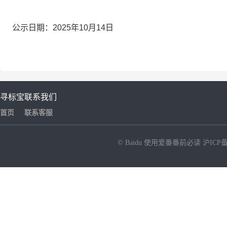
公示日期：
2025年10月14日
寻标宝
联系我们
首页
联系客服
© Baidu
使用爱番番前必读
沪ICP备
NEW
HOT