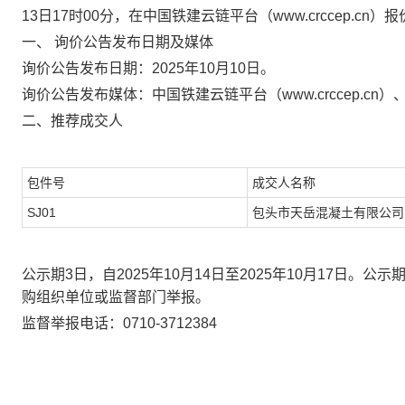
13
日
17
时
00
分，在中国铁建云链平台（
www.crccep.
一、
询价
公告发布日期及媒体
询价
公告发布日期：
2025
年
10
月
10
日
。
询价
公告发布媒体：中国铁建云
链
平台（
www.crccep.c
n
）
二、
推荐
成交
人
包件号
成交人名称
SJ01
包头市天岳混凝土有限公司
公示期
3
日，自
2025
年
10
月
14
日至
2025
年
10
月
17
日。公示
购
组织单位或监督部门举报。
监督
举报电话
：
0710-3712384