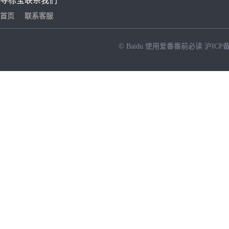
寻标宝
联系我们
首页
联系客服
© Baidu
使用爱番番前必读
沪ICP备
NEW
HOT
暂时没有搜索结果…