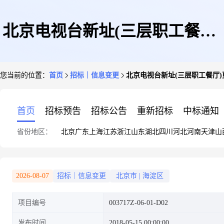
北京电视台新址(三层职工餐厅)
您当前的位置：
首页
招标｜信息变更
北京电视台新址(三层职工餐厅)
更正公告
首页
招标预告
招标公告
重新招标
中标通知
省份地区：
北京
广东
上海
江苏
浙江
山东
湖北
四川
河北
河南
天津
山
2026-08-07
招标｜信息变更
北京市
|
海淀区
项目编号
003717Z-06-01-D02
发布时间
2018-05-15 00:00:00