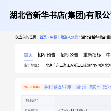
湖北省新华书店(集团)有限
您当前的位置：
首页
中标｜候选人公示
湖北省新华书店(集
首页
招标预告
招标公告
重新招标
中
省份地区：
北京
广东
上海
江苏
浙江
山东
湖北
四川
河北
2026-08-06
中标｜候选人公示
湖北省
|
黄冈市
|
武穴
项目编号
发布时间
2025-03-14 11:06:21