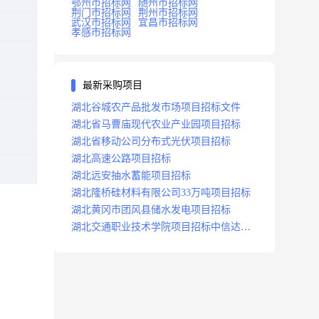
鄂州市招标网
随州市招标网
荆门市招标网
荆州市招标网
武汉市招标网
宜昌市招标网
孝感市招标网
最新采购项目
湖北谷城农产品批发市场项目招标文件
湖北省马曹庙现代农业产业园项目招标
湖北省移动公司分布式光伏项目招标
湖北高速公路项目招标
湖北远安抽水蓄能项目招标
湖北隆桥硅材料有限公司33万吨项目招标
湖北黄冈市团风县储水发电项目招标
湖北交通职业技术学院项目招标中信达咨
询