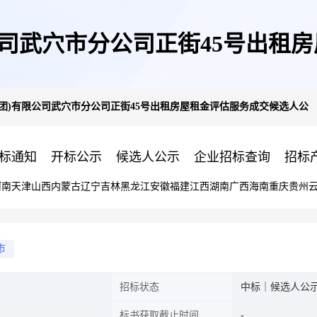
公司武穴市分公司正街45号出租
团)有限公司武穴市分公司正街45号出租房屋租金评估服务成交候选人公
标通知
开标公示
候选人公示
企业招标查询
招标
河南
天津
山西
内蒙古
辽宁
吉林
黑龙江
安徽
福建
江西
湖南
广西
海南
重庆
贵州
市
招标状态
中标｜候选人公
标书获取截止时间