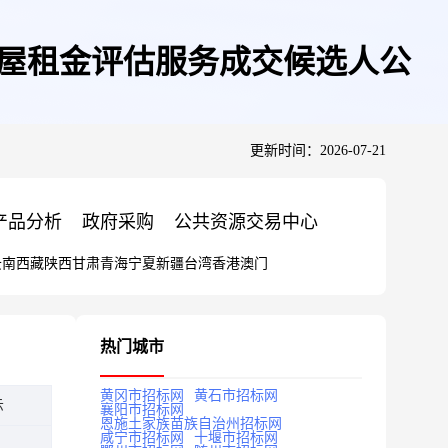
房屋租金评估服务成交候选人公
更新时间：2026-07-21
产品分析
政府采购
公共资源交易中心
云南
西藏
陕西
甘肃
青海
宁夏
新疆
台湾
香港
澳门
热门城市
黄冈市招标网
黄石市招标网
示
襄阳市招标网
恩施土家族苗族自治州招标网
咸宁市招标网
十堰市招标网