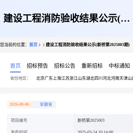
建设工程消防验收结果公示(新
您当前的位置：
首页
建设工程消防验收结果公示(新桥第2025003期)
桥第2025003期)
首页
招标预告
招标公告
重新招标
中标通知
省份地区：
北京
广东
上海
江苏
浙江
山东
湖北
四川
河北
河南
天津
山
2026-08-06
安徽省
项目编号
新桥第2025003
发布时间
2025-03-24 10:14:00