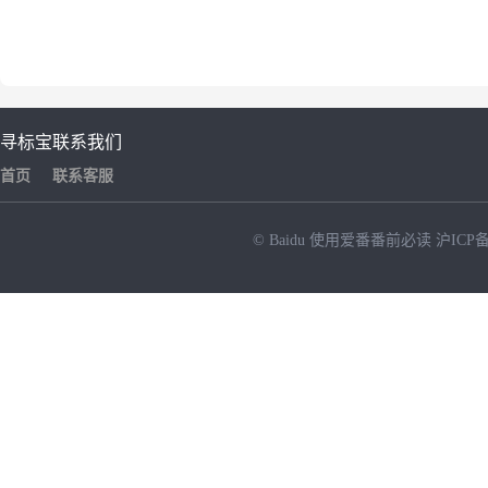
寻标宝
联系我们
首页
联系客服
© Baidu
使用爱番番前必读
沪ICP备
NEW
HOT