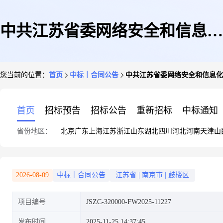
中共江苏省委网络安全和信息化
您当前的位置：
首页
中标｜合同公告
中共江苏省委网络安全和信息化
委员会办公室开展“与国同框共
首页
招标预告
招标公告
重新招标
中标通知
省份地区：
北京
广东
上海
江苏
浙江
山东
湖北
四川
河北
河南
天津
山
晒青春水印”网络互动活动委托
2026-08-09
中标｜合同公告
江苏省
|
南京市
|
鼓楼区
项目编号
JSZC-320000-FW2025-11227
承办服务项目合同公告
发布时间
2025-11-25 14:37:45