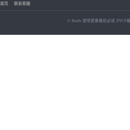
首页
联系客服
© Baidu
使用爱番番前必读
沪ICP备
NEW
HOT
暂时没有搜索结果…