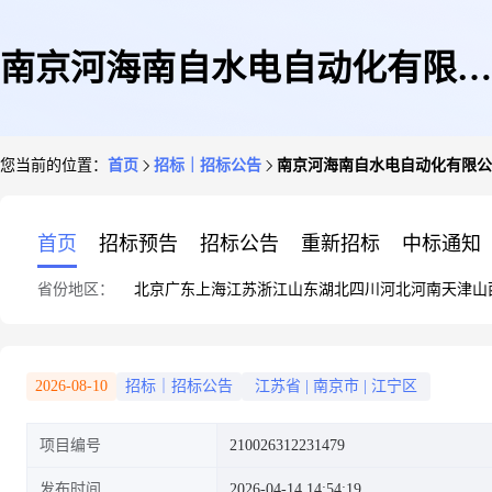
南京河海南自水电自动化有限公
您当前的位置：
首页
招标｜招标公告
南京河海南自水电自动化有限公司
司2024887310八盘峡水电站全面
首页
招标预告
招标公告
重新招标
中标通知
省份地区：
北京
广东
上海
江苏
浙江
山东
湖北
四川
河北
河南
天津
山
技术改造-屏柜及扎线询比采购
2026-08-10
招标｜招标公告
江苏省
|
南京市
|
江宁区
项目编号
210026312231479
公告_采购信息
发布时间
2026-04-14 14:54:19