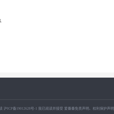
系
读
沪ICP备19012628号-1
我已阅读并接受
爱番番免责声明
、
权利保护声明