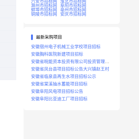
六安市招标网
淮北市招标网
滁州市招标网
阜阳市招标网
蚌埠市招标网
亳州市招标网
铜陵市招标网
安庆市招标网
最新采购项目
安徽宿州电子机械工业学校项目招标
安徽胸科医院新建项目招标
安徽省皖能资本投资有限公司投资管理系
统建设项目招标
安徽省凤台县项目招标公告大兴镇赵王村
安徽省临泉县再生水项目招标公示
安徽省棠溪抽水蓄能项目招标
安徽阜阳风电项目招标公告
安徽阜阳比亚迪工厂项目招标