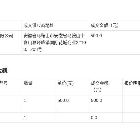
成交供应商地址
成交金额（元）
限公司
安徽省马鞍山市安徽省马鞍山市
500.0
含山县环峰镇国际花城商业2#10
8、208号
额:
型号
数量
单价(元)
成交金额
报价明
（元）
1
500.0
500.0
1
0.0