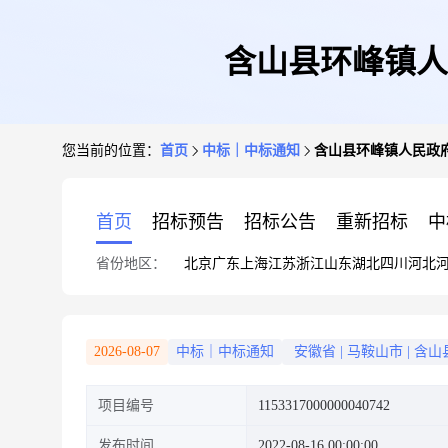
含山县环峰镇人
您当前的位置：
首页
中标｜中标通知
含山县环峰镇人民政
首页
招标预告
招标公告
重新招标
中
省份地区：
北京
广东
上海
江苏
浙江
山东
湖北
四川
河北
2026-08-07
中标｜中标通知
安徽省
|
马鞍山市
|
含山
项目编号
1153317000000040742
发布时间
2022-08-16 00:00:00