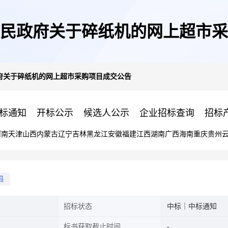
民政府关于碎纸机的网上超市采
府关于碎纸机的网上超市采购项目成交公告
标通知
开标公示
候选人公示
企业招标查询
招标
河南
天津
山西
内蒙古
辽宁
吉林
黑龙江
安徽
福建
江西
湖南
广西
海南
重庆
贵州
县
招标状态
中标｜中标通知
标书获取截止时间