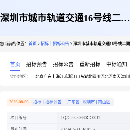
深圳市城市轨道交通16号线二期
您当前的位置：
首页
招标｜招标公告
深圳市城市轨道交通16号线二
工程-盾构洞门破除及其他拆除
首页
招标预告
招标公告
重新招标
中标通知
省份地区：
北京
广东
上海
江苏
浙江
山东
湖北
四川
河北
河南
天津
山
劳务分包工程公开竞价采购公告
2026-08-06
招标｜招标公告
广东省
|
深圳市
|
南山区
项目编号
TQJG20230330GC0011
发布时间
2023-03-30 16:18:52