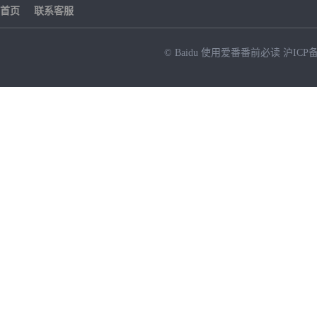
首页
联系客服
© Baidu
使用爱番番前必读
沪ICP备
NEW
HOT
暂时没有搜索结果…