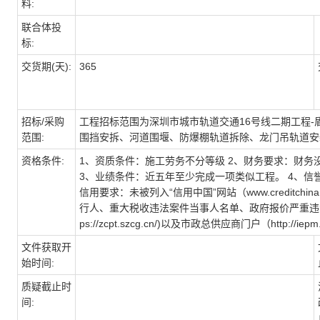
料:
联合体投
标:
交货期(天):
365
招标/采购
工程招标范围为深圳市城市轨道交通16号线二期工程
范围:
围挡安拆、河道围堰、防爆棚轨道拆除、龙门吊轨道安
资格条件:
1、资质条件：施工劳务不分等级 2、财务要求：财
3、业绩条件：近五年至少完成一项类似工程。 4、信
信用要求：未被列入“信用中国”网站（www.creditchin
行人、重大税收违法案件当事人名单、政府报价严重违法
ps://zcpt.szcg.cn/)以及市政总供应商门户（http:/
文件获取开
始时间:
质疑截止时
间: