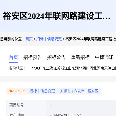
裕安区2024年联网路建设工程-
您当前的位置：
首页
招标｜信息变更
裕安区2024年联网路建设工程
分路口镇古城村老敦路变更公告
首页
招标预告
招标公告
重新招标
中标通知
省份地区：
北京
广东
上海
江苏
浙江
山东
湖北
四川
河北
河南
天津
山
2026-08-09
招标｜信息变更
安徽省
|
六安市
|
裕安区
项目编号
发布时间
2024-05-29 13:55:57