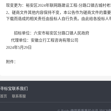
现变更为：
裕安区
2024年联网路建设工程-分路口镇古城村
2、磋商文件其他内容保持不变，本公告作为磋商文件的重
下载而造成的相关责任由投标人自行负责。由此给各投标人
招标
单位：六安市裕安区分路口镇人民政府
代理单位：安徽立行工程咨询有限公司
2024年5月2
9
日
附件：
寻标宝
联系我们
首页
联系客服
© Baidu
使用爱番番前必读
沪ICP备