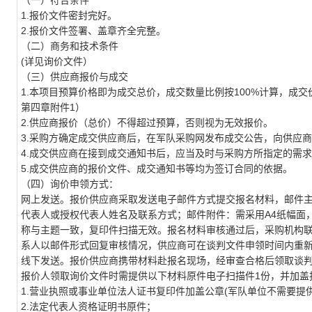
（一）符合条件
1.
报价文件密封完好。
2.
报价文件签署、盖章齐全完整。
（二）商务和技术条件
(
详见询价文件）
（三）供应商报价与成交
1.
本项目预算价格即为成交总价，成交数量比例按100%计算，成
第四章附件1）
2.
供应商报价（总价）不得超过预算，否则视为无效报价。
3.
采购方确定成交供应商后，在军队采购网发布成交公告，向供应商
4.
成交供应商在接到成交通知书后，应当及时与采购方所指定的需求
5.
成交供应商的报价文件、成交通知书等均为签订合同的依据。
（四）询价申领方式：
网上发送。报价供应商采取发送电子邮件方式提交报名材料，邮件主
代表人或授权代表人姓名及联系方式；邮件附件：需采用A4纸幅面
称与主题一致，复印件扫描无效。报名材料审核通过后，采购机构
系人以邮件形式回复审核情况，供应商可在谈判文件申领时间内重
线下发送。报价供应商携带材料赴报名现场，经审查合格后领取谈
报价人领取询价文件时需提供以下材料原件电子扫描件1份，并加盖
1.
营业执照或事业单位法人证书复印件加盖公章(军队单位不需要提供
2.
法定代表人资格证明书原件；