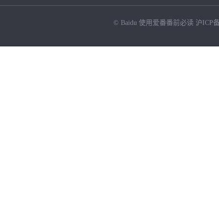
© Baidu
使用爱番番前必读
沪ICP备
NEW
HOT
暂时没有搜索结果…