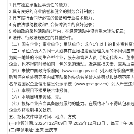
1.具有独立承担民事责任的能力；
2.具有良好的商业信誉和健全的财务会计制度；
3.具有履行合同所必需的设备和专业技术能力；
4.有依法缴纳税收和社会保障资金的良好记录；
5.参加政府采购活动前3年内，在经营活动中没有重大违法记录；
6.法律、行政法规规定的其他条件。
（二）国有企业；事业单位；军队单位；成立1年以上的非外资独资
（三）单位负责人为同一人或存在直接控股或管理关系的不同供应
为同一地址的不同生产型企业，股东和管理人员（法定代表人、董
企业，也不得同时参加同一包的采购活动。近亲属指夫妻、直系血
（四）未被中国政府采购网（www.ccgp.gov.cn）列入政府采购严重
购暂停名单处罚范围内或军队采购失信名单禁入处罚期和处罚范围内，以及未被“
名单或国家企业信用信息公示系统（www.gsxt.gov.cn）列入严
（五）本项目不接受联合体报价。
（六）本项目特定资格：无。
（七）投标企业应当具备服务履约的能力。在履约环节不得转包和
企业均将收到相关处罚。
五、招标文件申领时间、地点、方式
(一)申领时间: 2025年12月09日 至 2025年12月13日 ，每天上午 08:00
(二)申领地址: 重庆 重庆市