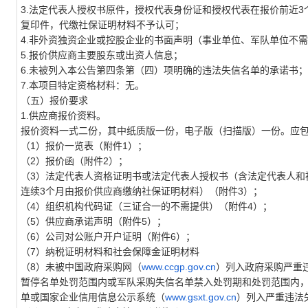
3.
法定代表人授权书原件，授权代表身份证和授权代表在报价前近3
复印件，代缴社保证明材料不予认可；
4.
非外资独资企业或控股企业的书面声明（事业单位、军队单位不需
5.
报价供应商主要股东或出资人信息；
6.
未被列入本公告第四条第（四）项明确的违法失信名单的承诺书；
7.
本项目特定资格材料：无。
（五）报价要求
1.
供应商报价资料。
报价资料一式二份，其中纸质版一份，电子版（扫描版）一份。应
（1）报价一览表（附件1）；
（2）报价函（附件2）；
（3）法定代表人资格证明书或法定代表人授权书（含法定代表人和
连续3个月由报价供应商缴纳社保证明材料）（附件3）；
（4）组织机构代码证（三证合一的不需提供）（附件4）；
（5）供应商承诺声明（附件5）；
（6）公司对公账户开户证明（附件6）；
（7）纳税证明材料和社会保障金证明材料
（8）未被中国政府采购网（
www.ccgp.gov.cn
）列入政府采购严重
暂停名单处罚范围内或军队采购失信名单禁入处罚期和处罚范围内，
单或国家企业信用信息公示系统（
www.gsxt.gov.cn
）列入严重违法