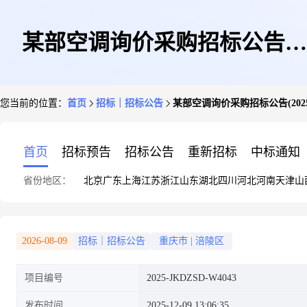
某部空调询价采购招标公告
您当前的位置：
首页
招标｜招标公告
某部空调询价采购招标公告(2025-J
(2025-JKDZSD-W4043)
首页
招标预告
招标公告
重新招标
中标通知
省份地区：
北京
广东
上海
江苏
浙江
山东
湖北
四川
河北
河南
天津
山
2026-08-09
招标｜招标公告
重庆市
|
涪陵区
项目编号
2025-JKDZSD-W4043
发布时间
2025-12-09 13:06:35