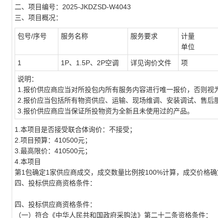
二、项目编号：2025-JKDZSD-W4043
三、项目概况：
包号/序号
服务名称
服务要求
计量
单位
1
1P、1.5P、2P空调
详见询价文件
项
说明：
1.
报价供应商应当对所投包内所有服务内容进行唯一报价，否则视
2.
报价应当包括所有物资供应、运输、现场维调、安装调试、售后
3.
报价供应商应当保证所投物资为全新且未使用过的产品。
1.
本项目是否接受联合体询价：不接受；
2.
项目预算：
410500
元
；
3.
最高限价：
410500
元
；
4.
本项目
第
1
包确定
1
家供应商成交，成交数量比例按
100%
计算，成交价格确
四、投标供应商资格条件：
四、投标供应商资格条件：
（一）符合《中华人民共和国政府采购法》第二十二条资格条件：