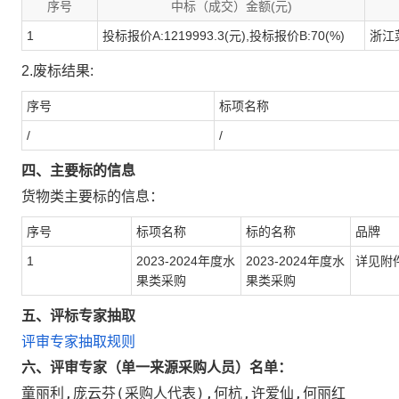
序号
中标（成交）金额(元)
1
投标报价A:1219993.3(元),投标报价B:70(%)
浙江
2.废标结果:
序号
标项名称
/
/
四、主要标的信息
货物类主要标的信息：
序号
标项名称
标的名称
品牌
1
2023-2024年度水
2023-2024年度水
详见附
果类采购
果类采购
五、评标专家抽取
评审专家抽取规则
六、
评审专家（单一来源采购人员）名单：
童丽利,庞云芬(采购人代表),何杭,许爱仙,何丽红