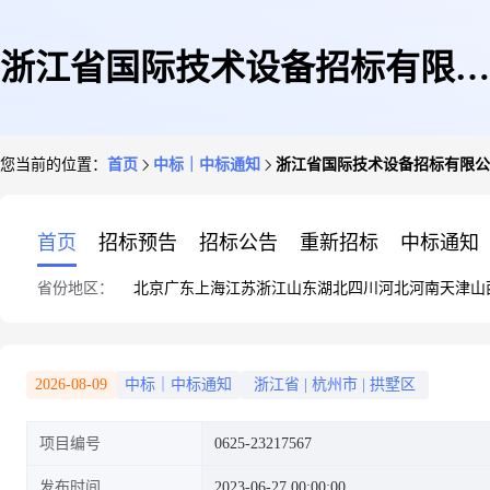
浙江省国际技术设备招标有限公
您当前的位置：
首页
中标｜中标通知
浙江省国际技术设备招标有限公司
司关于浙江大学医学院附属第一
首页
招标预告
招标公告
重新招标
中标通知
省份地区：
北京
广东
上海
江苏
浙江
山东
湖北
四川
河北
河南
天津
山
医院2023-2024年度水果类采购
2026-08-09
中标｜中标通知
浙江省
|
杭州市
|
拱墅区
项目编号
0625-23217567
中标(成交)结果公告
发布时间
2023-06-27 00:00:00