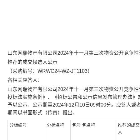
山东网瑞物产有限公司
2024
年十一月第三次物资公开竞争性
推荐的
成交
候选人公示
（
采购
编号：WRWC24-
WZ
-JT1103）
各相关
应答
人：
山东网瑞物产有限公司2024年十一月第三次物资公开竞争
投标法实施条例》、《招标公告和
公示信息发布管理办法》
予以公示，公示期至2024年12月10日09时00分。应答
期间以书面形式（传真）提出。
分标编号
分标名称
包号 包名称
推荐的成交
人