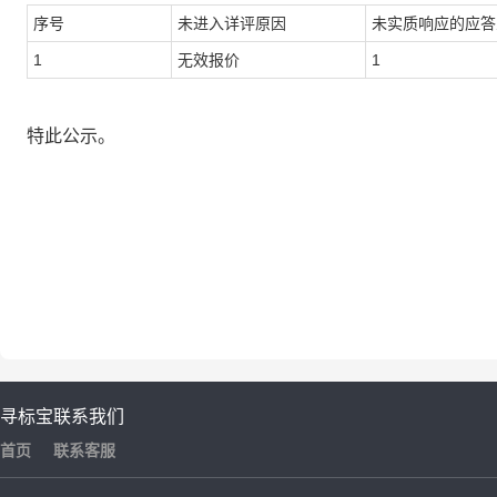
序号
未进入详评原因
未实质响应的
应答
1
无效报价
1
特此公示。
寻标宝
联系我们
首页
联系客服