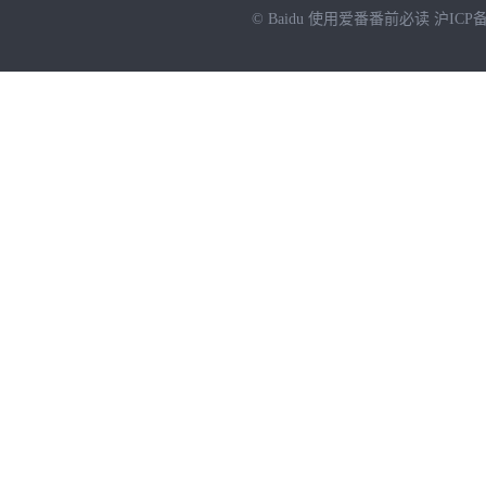
© Baidu
使用爱番番前必读
沪ICP备
NEW
HOT
暂时没有搜索结果…