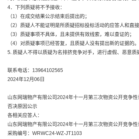
4．下列质疑将不予接收：
（1）在
成交
结果公示结束后提出的；
（2）质疑人不能证明是所质疑招标投标活动的
应答
人和直
（3）质疑事项不具体，且未提供有效线索，难以查证的；
（4）对质疑事项已经答复，且质疑人没有提出新的证据的
5. 质疑人不得以质疑为名排挤竞争对手，进行虚假、恶意
联系电话：13
964102565
2024
年
12
月
06
日
山东网瑞物产有限公司
2024
年十一月第三次物资公开竞争性
否决原因公示
各相关
应答
人：
山东网瑞物产有限公司2024年十一月第三次物资公开竞争
采购
编号：
WRWC24-WZ-JT1103