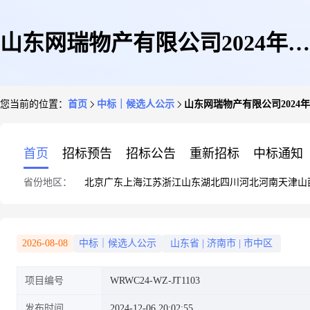
山东网瑞物产有限公司2024年十
您当前的位置：
首页
中标｜候选人公示
山东网瑞物产有限公司202
一月第三次物资公开竞争性谈判
首页
招标预告
招标公告
重新招标
中标通知
省份地区：
北京
广东
上海
江苏
浙江
山东
湖北
四川
河北
河南
天津
山
采购候选人公示
2026-08-08
中标｜候选人公示
山东省
|
济南市
|
市中区
项目编号
WRWC24-WZ-JT1103
发布时间
2024-12-06 20:02:55