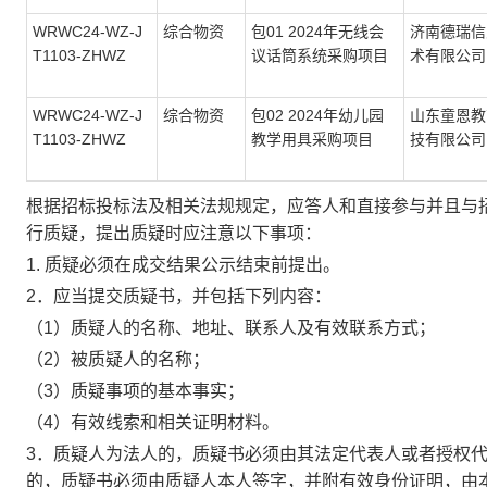
WRWC24-WZ-J
综合物资
包
01 2024
年无线会
济南德瑞信
T1103-ZHWZ
议话筒系统采购项目
术有限公司
WRWC24-WZ-J
综合物资
包
02 2024
年幼儿园
山东童恩教
T1103-ZHWZ
教学用具采购项目
技有限公司
根据招标投标法及相关法规规定，
应答
人和直接参与并且与
行质疑，提出质疑时应注意以下事项：
1. 质疑必须在
成交
结果公示结束前提出。
2．应当提交质疑书，并包括下列内容：
（1）质疑人的名称、地址、联系人及有效联系方式；
（2）被质疑人的名称；
（3）质疑事项的基本事实；
（4）有效线索和相关证明材料。
3．质疑人为法人的，质疑书必须由其法定代表人或者授权
的，质疑书必须由质疑人本人签字，并附有效身份证明，由