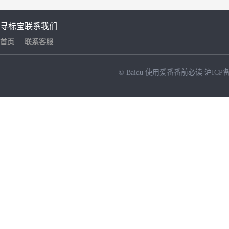
寻标宝
联系我们
首页
联系客服
© Baidu
使用爱番番前必读
沪ICP备
NEW
HOT
暂时没有搜索结果…