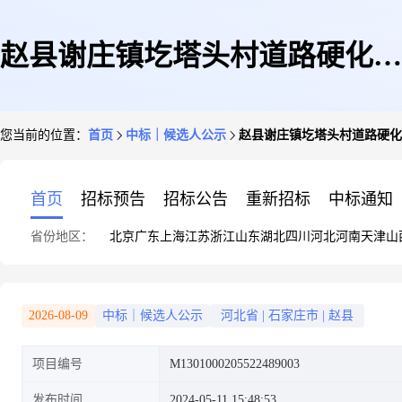
赵县谢庄镇圪塔头村道路硬化工
您当前的位置：
首页
中标｜候选人公示
赵县谢庄镇圪塔头村道路硬化
程中标候选人公示
首页
招标预告
招标公告
重新招标
中标通知
省份地区：
北京
广东
上海
江苏
浙江
山东
湖北
四川
河北
河南
天津
山
2026-08-09
中标｜候选人公示
河北省
|
石家庄市
|
赵县
项目编号
M1301000205522489003
发布时间
2024-05-11 15:48:53