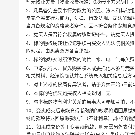
暂无物业欠费（物业收费标准：0.8元/平方米/月）
2、凡具备完全民事行为能力的公民、法人和其他
备完全民事行为能力；法律、行政法规、司法解释
当具备规定的资格或者条件。因不符合条件参加竞
3
、竞买人是否符合权属转移登记条件，请竞买人提
4
、
标的物
权属
转让登记手续由买受人
凭法院相关资
的规定，由
买卖
双方各自承担。
5
、
标的物移交时所涉及的物管、水、电、气等欠费
6
、申请执行人、优先购买权人或委托他人参与竞买
相关材料，经法院确认并在系统录入相关信息后方
7
、
对上述标的权属有异议者，
请于
变卖开始
5日
前
8
、
本标的物优先购买权人相关说明：
无
9
、与本标的物有利害关系的当事人可参加竞拍，不
1
0
、变卖成交后未能竞得者缴纳的款项将退回原缴
纳的款项将退回原缴款账户（不计利息）
,本标的
1
1
、如果成交价等于变卖预缴款，则无需另外支付
后
10日内
直接
缴入法院指定账户
(
户名：重庆市江津