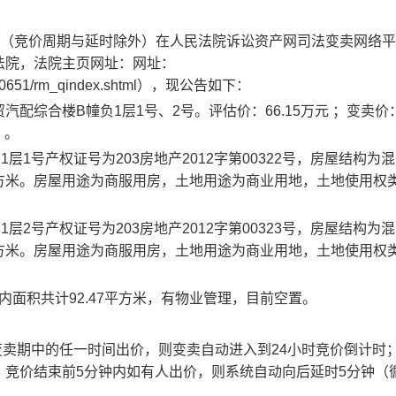
（竞价周期与延时除外）在人民法院诉讼资产网司法变卖网络平
法院，法院主页网址：网址：
index/10651/rm_qindex.shtml），现公告如下：
贸汽配综合楼
B幢负1层1号、2号。
评估价：
66.15万元 ；
变卖
价
）。
1层1号产权证号为203房地产2012字第00322号，房屋结构为
33平方米。房屋用途为商服用房，土地用途为商业用地，土地使用权
1层2号产权证号为203房地产2012字第00323号，房屋结构为
14平方米。房屋用途为商服用房，土地用途为商业用地，土地使用权
，套内面积共计92.47平方米，有物业管理，目前空置。
变卖期中的任一时间出价，则变卖自动进入到24小时竞价倒计时；
，竞价结束前5分钟内如有人出价，则系统自动向后延时5分钟（