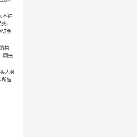
人不得
损失、
保证金
的物
、网拍
竞买人务
料所披