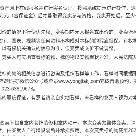
资产网上在线报名
并进行实名认证，按照系统提示进行操作，通
万元
（含保证金）
后才
能取得变卖参与资格
，
变卖开始后，
至少
加价的情况下行使优先权；变卖期内无人报名或出价的，变卖
流
文字、图表、视频等任何资料不构成对本标的的瑕疵担保。有权
，以有权机关确认的信息为准，但变卖成交价不做调整。
，竞买人可实地查看标的物，标的物以实物现状为准。人民法院
述标的物的相关信息进行咨询及组织看样等工作，看样时间根据
“雍迦科技”微信公众号或登录www.yongjiakj.com完成自助预约
3-63819678。
标的瑕疵保证，有意者请亲自实地看样，未看样的竞买人视为对
变
卖不包含室内装饰装修和室内动产。本次
变
卖为整体
变
卖，请
后，由买受人自行增设隔断并承担费用。本次
变
卖标的物截至
20