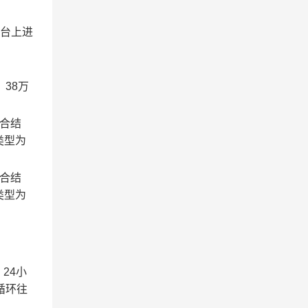
台上进
：
38
万
混合结
类型为
混合结
类型为
24小
循环往