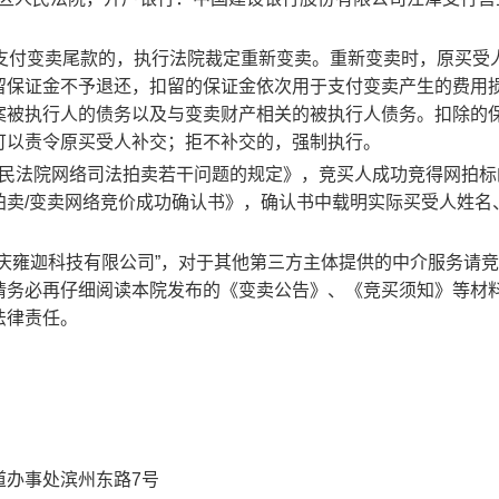
支付变卖尾款的，执行法院裁定重新变卖。重新变卖时，原买受
留保证金不予退还，扣留的保证金依次用于支付变卖产生的费用
案被执行人的债务以及与变卖财产相关的被执行人债务。
扣除的
可以责令原买受人补交；拒不补交的，强制执行。
于人民法院网络司法拍卖若干问题的规定》，竞买人成功竞得网拍标
拍卖/变卖网络竞价成功确认书》，确认书中载明实际买受人姓名
重庆雍迦科技有限公司”，对于其他第三方主体提供的中介服务请
请务必再仔细阅读本院发布的《变卖公告》、《竞买须知》等材
法律责任。
道办事处滨州东路
7号