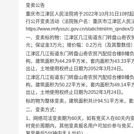
变卖公告
重庆市江津区人民法院将
于
20
22
年
10
月
31
日
10时
起
行公开变卖活动（法院账户名：重庆市
江津区
人民
https://www.rmfysszc.gov.cn/statichtml/rm_q
一、
变卖标的
物
：江津区几江街道东门转盘山奇农
元；保证金
3
万元；增价幅：
0.2
万元（及其整数倍
江津区几江街道东门转盘山奇农贸汽配综合楼
B幢负
构，建筑面积为44.29平方米，套内面积为43.
出让，土地使用权终止日期为2052年3月24日。
江津区几江街道东门转盘山奇农贸汽配综合楼
B幢负
构，建筑面积为50.22平方米，套内面积为49.
出让，土地使用权终止日期为2052年3月24日
。
标的物为整体变卖，建筑面积共计
94.51平方米
二
、变卖方式：
1、
网络司法变卖期为
60天
，如有竞买人在
60天内
时竞价周期内，其他变卖报名用户可加价参与竞买
复至最后5分钟内无人出价）。