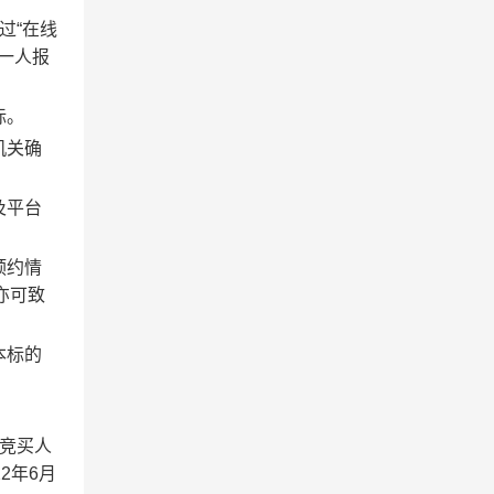
过
“在线
一人报
标
。
机关确
及平台
预约情
，亦可致
本标的
竞买人
22年6月