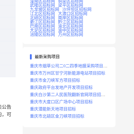
潼南区招标网
铜梁区招标网
武隆区招标网
梁平区招标网
九龙坡区招标网
沙坪坝区招标网
江北区招标网
大渡口区招标网
北碚区招标网
南岸区招标网
綦江区招标网
黔江区招标网
巴南区招标网
渝北区招标网
大足区招标网
渝中区招标网
涪陵区招标网
万州区招标网
最新采购项目
重庆市烟草公司二0二四季地膜采购项目招
标公告
重庆市万州区甘宁河新能源电站项目招标
重庆市金刀峡军方项目招标
重庆政府平台发地产开发项目招标
重庆白沙第二人民医院翻新官网项目招标
公告
重庆市大度口区广场中心项目招标
卖公告
重庆潜能新天地项目招标
的，可
重庆市北碚区金刀峡项目招标