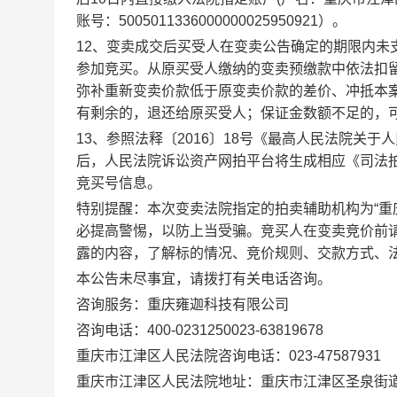
账号：
5005011336000000025950921
）。
1
2
、变卖成交后买受人在变卖公告确定的期限内未
参加竞买。从原买受人缴纳的变卖预缴款中依法扣
弥补重新变卖价款低于原变卖价款的差价、冲抵本
有剩余的，退还给原买受人；保证金数额不足的，
1
3
、参
照法释〔
2016〕18号《最高人民法院关
后，人民法院诉讼资产网拍平台将生成相应《司法
竞买号信息。
特别提醒：
本次
变
卖法院指定的拍卖辅助机构为
“
必提高警惕，以防上当受骗。
竞买人在变卖竞价前
露的内容，了解标的情况、竞价规则、交款方式、
本公告未尽事宜，请拨打有关电话咨询。
咨询服务：重庆雍迦科技有限公司
咨询电话：
400-0231250
023-63819678
重庆市江津区人民法院咨询电话：
023-4758
7931
重庆市江津区人民法院地址：重庆市江津区圣泉街