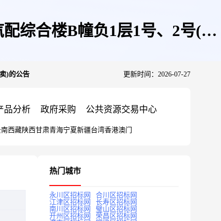
综合楼B幢负1层1号、2号(变
卖)的公告
更新时间：2026-07-27
产品分析
政府采购
公共资源交易中心
云南
西藏
陕西
甘肃
青海
宁夏
新疆
台湾
香港
澳门
热门城市
永川区招标网
合川区招标网
江津区招标网
长寿区招标网
南川区招标网
璧山区招标网
开州区招标网
荣昌区招标网