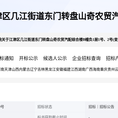
区几江街道东门转盘山奇农贸汽配
关于江津区几江街道东门转盘山奇农贸汽配综合楼B幢负1层1号、2号(变
卖)的公告
标通知
开标公示
候选人公示
企业招标查询
招标
河南
天津
山西
内蒙古
辽宁
吉林
黑龙江
安徽
福建
江西
湖南
广西
海南
重庆
贵州
9号
招标状态
招标｜招标公告
标书获取截止时间