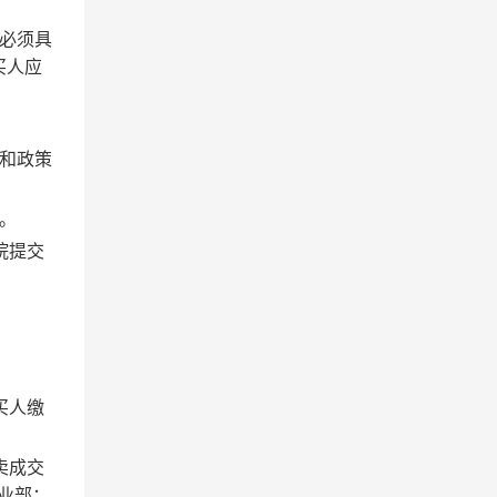
必须具
买人应
和政策
。
院提交
买人缴
卖成交
业部；