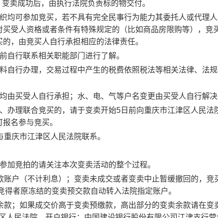
。
变
卖成功后，由执行法院负责标的物交付。
组织均可参加竞买，若不具有完全民事行为能力其委托人或代理人
对买受人资格或者条件有特殊规定的（比如商品房限购等），竞
买的，由竞买人自行承担相应的法律责任。
前
自行
联系相关职能部门进行了解。
料
自行办理，交易过程中产生
的
税费依照税法等相关法律
、
法规
均由买受人自行承担
；
水、电、气等户名变更由买受人自行解决
、办理联合竞买
的，
请于变卖开始
5日
前
向重庆市
江津区
人民法
可报名参与竞买
。
与
重庆市
江津区
人民法院
联系。
参加竞拍的请关注本次变卖活动的整个过程。
款账户（不计利息）；变卖未成交或者变卖中止暂缓撤回的，竞
物竞得者原冻结的变卖预交款自动转入法院指定账户。
余款；如果成交价高于变卖预缴款，高出部分的变卖余款
请在变
区人民法院，开户银行：中国建设银行股份有限公司江津支行营