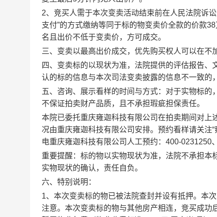
2、竞买人需
于本次变卖活动结束前
在人民法院诉讼
支付”
的方式
缴纳等同于标的物变卖价全款的价款
38
名且出价不低于变卖价，方可成交。
三、变卖以最高出价成交，优先购买权人可以在不
四、变卖标的以现状为准，
法
院提供的评估报告、
认的标的信息与本次司法变卖披露的信息不一致的
五
、咨询、展示看样的时间与方式：
对于实物标的
不保证拍卖财产品质，且不承担瑕疵担保责任。
本院已委托重庆雍迦科技有限公司在拍卖期间对上
况由重庆雍迦科技有限公司安排。预约看样请关注
电重庆雍迦科技有限公司人工预约：400-0231250、02
重要
提醒：
标的物以实物现状为准，
法
院不承担本
实物现状的确认，责任自负。
六、
特别说明：
1、本次
变
卖标的物已被法院查封并设有抵押。本次
注意。本次
变
卖标的物与其他房产相连，竞买成功