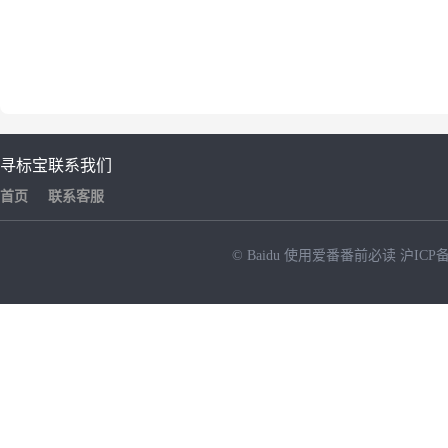
寻标宝
联系我们
首页
联系客服
© Baidu
使用爱番番前必读
沪ICP备
NEW
HOT