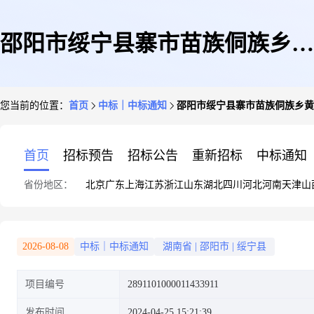
邵阳市绥宁县寨市苗族侗族乡黄
您当前的位置：
首页
中标｜中标通知
邵阳市绥宁县寨市苗族侗族乡黄
桑学校关于其他商务服务的网上
首页
招标预告
招标公告
重新招标
中标通知
省份地区：
北京
广东
上海
江苏
浙江
山东
湖北
四川
河北
河南
天津
山
超市采购项目成交公告
2026-08-08
中标｜中标通知
湖南省
|
邵阳市
|
绥宁县
项目编号
2891101000011433911
发布时间
2024-04-25 15:21:39