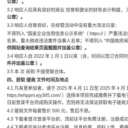
公章）
。
3.2
响应人应具有良好的商业
信誉和健全的财务会计制度，
公章）。
3.3
响应人信誉良好，在经营活动中没有重大违法记录：
不得列入
“国家企业信用信息公示系统”（
https://
）严重违法
名单、重大税收违法案件当事人名单；不得列入
“中国政府
供网站查询结果页面截图并加盖公章）。
3.4
响应人自
2022
年
1
月
1
日以来（含，时间以签订合同
件并加盖公章
）。
3.5
本
次
采购
不接受联合体。
四、获取
磋商
文件时间及地点
4.1
凡有意参加者，请于
2025
年
4
月
11
日至
2025
年
4
月
https://whppm.ejy365.com/
）选择本项目完成缴费并下载电
日前登录平台完成购买操作，否则将无法保证获取电子磋商
4.2
磋商文件每套售价
500
元，售后不退。
4.3
下载者首次登录平台前，须前往平台免费注册，注册成
4.4
下载者应充分考虑平台注册、信息检查、资料上传、费