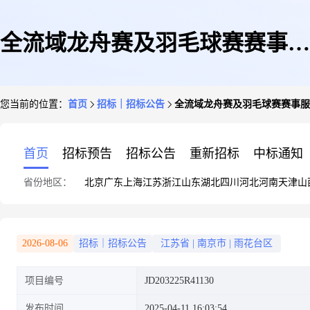
全流域龙舟赛及羽毛球赛赛事服
您当前的位置：
首页
招标｜招标公告
全流域龙舟赛及羽毛球赛赛事服
务采购项目竞争性磋商公告
首页
招标预告
招标公告
重新招标
中标通知
省份地区：
北京
广东
上海
江苏
浙江
山东
湖北
四川
河北
河南
天津
山
2026-08-06
招标｜招标公告
江苏省
|
南京市
|
雨花台区
项目编号
JD203225R41130
发布时间
2025-04-11 16:03:54