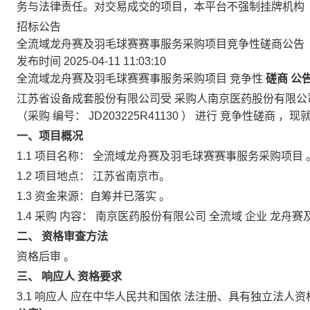
务与法律责任。对交易成交的项目，本平台不强制挂牌机构
招标公告
全流域龙舟赛及羽毛球赛赛事服务采购项目竞争性磋商公告
发布时间 2025-04-11 11:03:10
全流域龙舟赛及羽毛球赛赛事服务采购项目
竞争性
磋商
公
江苏省设备成套股份有限公司受
采购人南京医药股份有限公
（采购
编号：
JD203225R41130
）
进行
竞争性磋商
，现
一、项目概况
1.1
项目名称：
全流域龙舟赛及羽毛球赛赛事服务采购项目
1.2
项目地点：
江苏省南京市。
1.3
资金来源：自筹并已落实
。
1.4
采购
内容：
南京医药股份有限公司
全流域
企业
龙舟赛
二、
资格审查方法
资格后审
。
三、
响应人
资格要求
3.1
响应人
应在中华人民共和国依
法注册、具有独立法人资