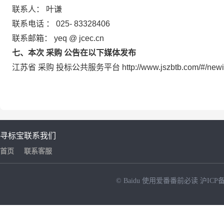
联系人：
叶谦
联系电话
：
025-
83328406
联系邮箱：
yeq
@
jcec.cn
七、本次
采购
公告在以下媒体发布
江苏省
采购
投标公共服务平台
http://www.jszbtb.com/#/ne
寻标宝
联系我们
首页
联系客服
© Baidu
使用爱番番前必读
沪ICP备
NEW
HOT