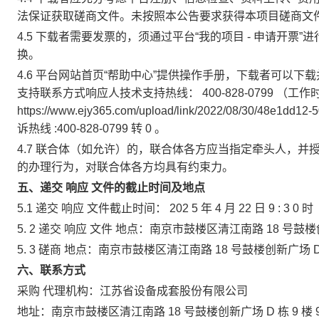
法保证获取磋商文件。未按照本公告要求获得本项目磋商文
4.5
下载者需要发票的，须通过平台“我的项目
-
申请开票”
换。
4.6
平台网站首页“帮助中心”提供操作手册，下载者可以下
支持联系方式响应人技术支持热线：
400-828-0799
（工作
https://www.ejy365.com/upload/link/2022/08/30/48e1dd12
诉热线
:400-828-0799
转
0
。
4.7
联合体（如允许）的，联合体各方应当指定牵头人，并
的办理行为，对联合体各方均具有约束力。
五、递交
响应
文件的截止时间及地点
5.1
递交
响应
文件截止时间：
202
5
年
4
月
22
日
9
:
3
0
时
5.
2
递交
响应
文件
地点：南京市鼓楼区清江南路
18
号鼓楼
5.
3
磋商
地点：南京市鼓楼区清江南路
18
号鼓楼创新广场
六、联系方式
采购
代理机构：江苏省设备成套股份有限公司
地址：南京市鼓楼区清江南路
18
号鼓楼创新广场
D
栋
9
楼