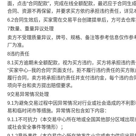
面，点击“合同配款”，完成在线全额配款，最迟应于合同生成当
合同、资源不再保留，并要求买方依约承担违约责任，详见
6.2合同生效后，买家需在交易平台创建提单后，方可去仓
7数量、重量异议处理
卖方不受理质量异议，牌号、规格、备注等参考信息仅作参
厂为准。
8违约责任
8.1买方逾期未全额配款，视为买方违约，买方将承担违约
“买家中心--我的合同”页面支付。拒不履行违约责任的买
履行合同，卖方将承担违约责任并支付违约金，每个违约合同
项向平台和卖方提出赔偿要求。
9交易异常情况处理
9.1为避免交易过程中因异常情况对行业或社会造成的不利
易和临时闭市等措施。异常情况包含如下内容：
9.1.1不可抗力（本交易中心所在地或全国其他部分区域
或社会安全事件等情形）；
9.1.2意外事件（本交易中心所在地发生火灾或电力供应出