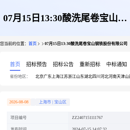
07月15日13:30酸洗尾卷宝山钢
您当前的位置：
首页
07月15日13:30酸洗尾卷宝山钢铁股份有限公司
铁股份有限公司
首页
招标预告
招标公告
重新招标
中标通知
省份地区：
北京
广东
上海
江苏
浙江
山东
湖北
四川
河北
河南
天津
山
2026-08-08
上海市
|
宝山区
项目编号
ZZ2407151111767
发布时间
2024-07-15 14:07:32