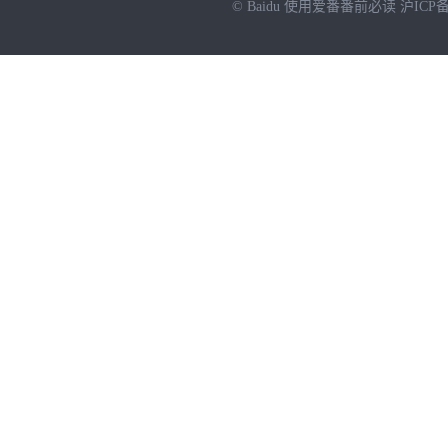
© Baidu
使用爱番番前必读
沪ICP备
NEW
HOT
暂时没有搜索结果…