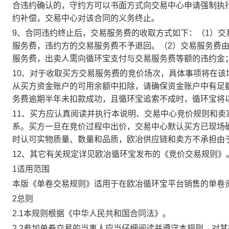
合违约确认的，守约方可以书面方式向交易中心申请强制执
约补偿，交易中心对该合同的义务终止。
9、合同违约终止后，交易服务费的收取方式如下：（1）
服务费，违约方的交易服务费不予退回。（2）交易服务费
服务费，出卖人需向循环宝支付与交易服务费等额的违约金
10、对于收取买方交易服务费的竞价场次，具体事项将在
从买方资金账户的可用余额中扣除，请确保资金账户中有足
务费逾期半年未扣款成功，且循环宝追索不成时，循环宝将
11、买方应认真阅读并执行本说明、交易中心竞价规则和
系。买方一旦在竞价过程中出价，交易中心默认买方已现场
时认可实物质量、数量和品质，欧冶供应链和卖方不承担由
12、其它有关规定详见欧冶循环宝发布的《竞价交易规则》
1适用范围
本版《单卷交易规则》适用于在欧冶循环宝平台销售的单卷
2总则
2.1本规则根据《中华人民共和国合同法》。
2.2参加单卷交易的当事人应当仔细阅读并遵守本规则，对