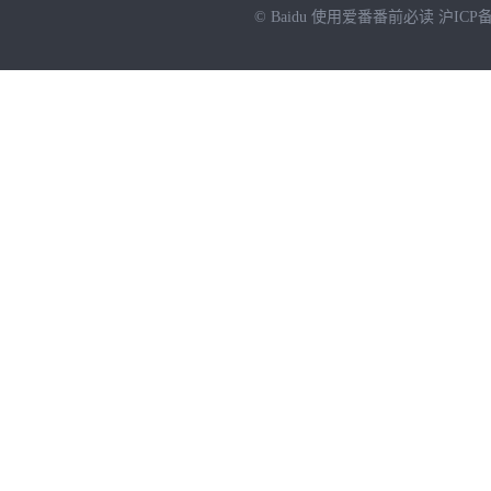
© Baidu
使用爱番番前必读
沪ICP备
NEW
HOT
暂时没有搜索结果…