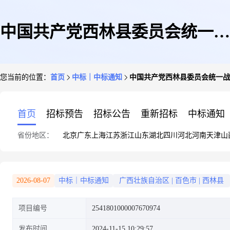
中国共产党西林县委员会统一战
您当前的位置：
首页
中标｜中标通知
中国共产党西林县委员会统一战
线工作部关于应用软件的网上超
首页
招标预告
招标公告
重新招标
中标通知
省份地区：
北京
广东
上海
江苏
浙江
山东
湖北
四川
河北
河南
天津
山
市采购项目成交公告
2026-08-07
中标｜中标通知
广西壮族自治区
|
百色市
|
西林县
项目编号
2541801000007670974
发布时间
2024-11-15 10:29:57