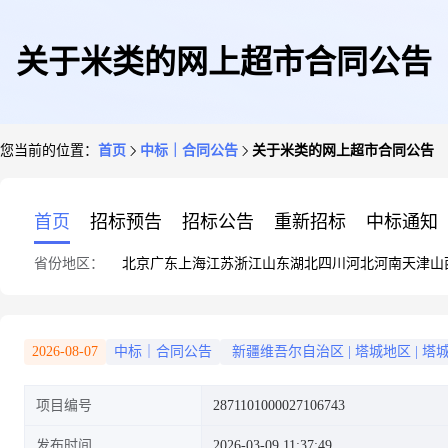
关于米类的网上超市合同公告
您当前的位置：
首页
中标｜合同公告
关于米类的网上超市合同公告
首页
招标预告
招标公告
重新招标
中标通知
省份地区：
北京
广东
上海
江苏
浙江
山东
湖北
四川
河北
河南
天津
山
2026-08-07
中标｜合同公告
新疆维吾尔自治区
|
塔城地区
|
塔
项目编号
2871101000027106743
发布时间
2026-03-09 11:37:49