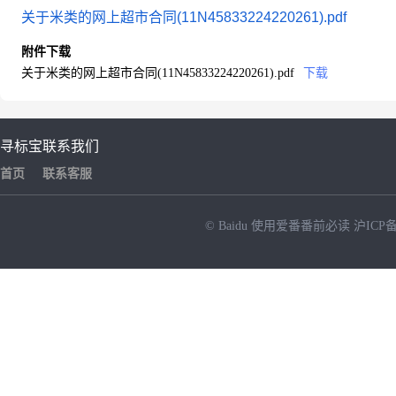
关于米类的网上超市合同(11N45833224220261).pdf
附件下载
关于米类的网上超市合同(11N45833224220261).pdf
下载
寻标宝
联系我们
首页
联系客服
© Baidu
使用爱番番前必读
沪ICP备
NEW
HOT