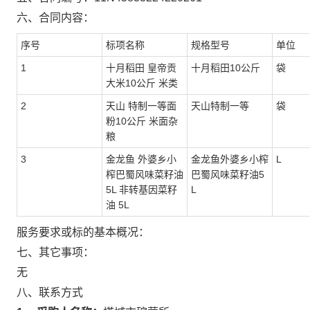
六、合同内容：
序号
标项名称
规格型号
单位
1
十月稻田 皇帝贡
十月稻田10公斤
袋
大米10公斤 米类
2
天山 特制一等面
天山特制一等
袋
粉10公斤 米面杂
粮
3
金龙鱼 外婆乡小
金龙鱼外婆乡小榨
L
榨巴蜀风味菜籽油
巴蜀风味菜籽油5
5L 非转基因菜籽
L
油 5L
服务要求或标的基本概况：
七、其它事项：
无
八、联系方式