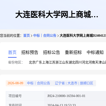
大连医科大学网上商城
您当前的位置：
首页
中标｜合同公告
大连医科大学网上商城D24041213
D240412132306710210000的合
首页
招标预告
招标公告
重新招标
中标通知
省份地区：
北京
广东
上海
江苏
浙江
山东
湖北
四川
河北
河南
天津
山
同信息
2026-08-09
中标｜合同公告
辽宁省
|
大连市
|
旅顺口区
项目编号
JH24-210000-16594-001-01
发布时间
2024-04-13 19:53:33