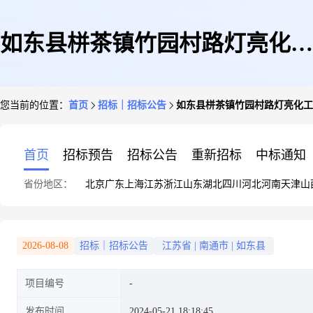
如东县栟茶镇竹园村路灯亮化工
您当前的位置：
首页
招标｜招标公告
如东县栟茶镇竹园村路灯亮化工程
程(第2次)
首页
招标预告
招标公告
重新招标
中标通知
省份地区：
北京
广东
上海
江苏
浙江
山东
湖北
四川
河北
河南
天津
山
2026-08-08
招标｜招标公告
江苏省
|
南通市
|
如东县
项目编号
发布时间
2024-05-21 18:18:45