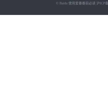
© Baidu
使用爱番番前必读
沪ICP备
NEW
HOT
暂时没有搜索结果…