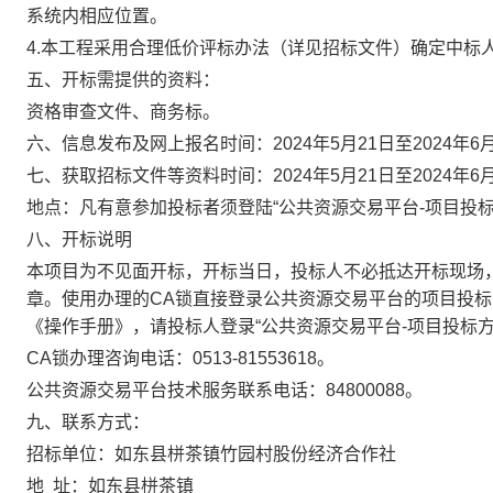
系统内相应位置。
4.
本工程采用合理低价评标办法（详见招标文件）确定中标
五、开标需提供的资料：
资格审查文件、商务标。
六、信息发布及网上报名时间：
2024
年
5
月
21
日至
2024
年
6
七、获取招标文件等资料时间：
2024
年
5
月
21
日至
2024
年
6
地点：凡有意参加投标者须登陆
“公共资源交易平台
-
项目投
八、开标说明
本项目为不见面开标，开标当日，投标人不必抵达开标现场
章。使用办理的
CA
锁直接登录公共资源交易平台的项目投标
《操作手册》，请投标人登录“公共资源交易平台
-
项目投标方
CA
锁办理咨询电话：
0513-81553618
。
公共资源交易平台技术服务联系电话：
84800088
。
九、联系方式：
招标单位：如东县栟茶镇竹园村股份经济合作社
地
址：如东县栟茶镇