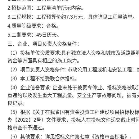
2.
招标范围：工程量清单所示内容。
3.
工程规模：工程预算价约
7.3
万元，具体详见工程量清单。
4.
质量等级要求：合格。
5.
工期要求：
45
日历天。
三、企业、项目负责人资格条件：
（
1
）投标单位资质要求
:
具有独立法人资格和城市及道路照
资金等方面具有相应的施工能力。
（
2
）项目负责人资格条件
:
市政公用工程或机电安装工程二
（
3
）本工程不接受联合体投标。
（
4
）企业信誉要求
:
企业未处于被责令停业、投标资格被取
重违约以及发生重大工程质量、安全生产事故等问题，被有
良记录。
（
5
）根据《关于在我省国有资金投资工程建设项目招标投
办【
2022
】
2
号）文件要求，投标人在投标文件递交截止时
格审查不予通过。
（
6
）其他要求：详见招标文件第七章《资格审查标准》。