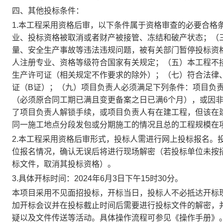
四、其他投标条件：
1.
本工程采用资格后审，以下条件属于资格审查的必要合格
业、投标资格被取消或者财产被接管、冻结和破产状态；（
量、安全生产事故等违法违规问题，被有关部门暂停投标资
人注册专业、资格等级符合国家有关规定；（五）本工程不
生产许可证（相关规定不作要求的除外）；（七）符合法律
证（
B
证）；（九）项目负责人必须满足下列条件：项目负
（必须原合同工期已满且变更备案之日已满
6
个月），或因
了项目负责人解锁手续，或项目负责人有在建工程，但该在
同一施工地点分段发包或分期施工的情况且总的工程规模在
2.
本工程采用资格后审形式，投标人需进行网上投标报名。
位报名情况，确认无误后将进行现场解密（若投标单位未按
标文件，取消其投标资格）。
3.
具体开标时间：
2024
年
6
月
3
日下午
15
时
3
0
分。
本项目采用不见面招投标，开标当日，投标人不必抵达开标
加开标会议并在投标截止时间后需要进行投标文件的解密，
疑以及文件传送等活动。具体操作流程可参见《操作手册》