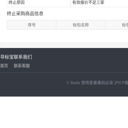
终止原因
有效报价不足三家
终止采购商品信息
序号
标包名称
标
寻标宝
联系我们
首页
联系客服
© Baidu
使用爱番番前必读
沪ICP备
NEW
HOT