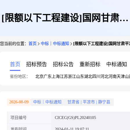
[限额以下工程建设]国网甘肃平
您当前的位置：
首页
中标｜中标通知
[限额以下工程建设]国网甘肃
凉静宁县供电公司生产综合用房
首页
招标预告
招标公告
重新招标
中标通知
省份地区：
北京
广东
上海
江苏
浙江
山东
湖北
四川
河北
河南
天津
山
岩土工程地质勘察技术服务项目
2026-08-09
中标｜中标通知
甘肃省
|
平凉市
|
静宁县
项目编号
CICEC(GS)PL20240105
(补充)中标公示
发布时间
2024-01-11 19:07:11