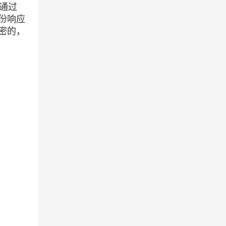
)通过
份响应
密的，