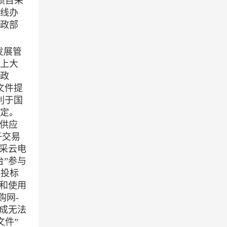
项目采
在线办
政部
发展管
计上大
惠政
文件提
利于国
定。
，供应
子交易
政采云电
台”参与
在投标
和使用
购网-
造成无法
文件”