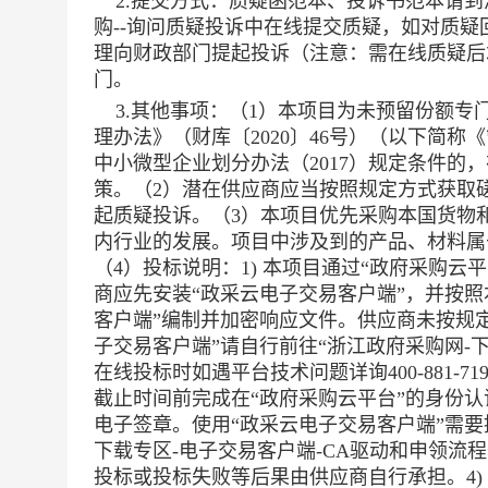
2.提交方式：质疑函范本、投诉书范本请到
购--询问质疑投诉中在线提交质疑，如对质疑
理向财政部门提起投诉（注意：需在线质疑后
门。
3.其他事项：
（1）本项目为未预留份额专
理办法》（财库〔2020〕46号）（以下简
中小微型企业划分办法（2017）规定条件
策。（2）潜在供应商应当按照规定方式获取
起质疑投诉。（3）本项目优先采购本国货物
内行业的发展。项目中涉及到的产品、材料属
（4）投标说明：1) 本项目通过“政府采购云平台
商应先安装“政采云电子交易客户端”，并按照
客户端”编制并加密响应文件。供应商未按规定
子交易客户端”请自行前往“浙江政府采购网-
在线投标时如遇平台技术问题详询400-881-
截止时间前完成在“政府采购云平台”的身份
电子签章。使用“政采云电子交易客户端”需要
下载专区-电子交易客户端-CA驱动和申领流
投标或投标失败等后果由供应商自行承担。4)