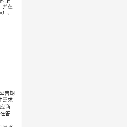
时上
，并在
m）。
公告期
件需求
应商
在答