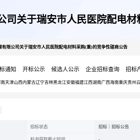
公司关于瑞安市人民医院配电材料
理有限公司关于瑞安市人民医院配电材料采购(重)的竞争性磋商公告
标通知
开标公示
候选人公示
企业招标查询
招标
河南
天津
山西
内蒙古
辽宁
吉林
黑龙江
安徽
福建
江西
湖南
广西
海南
重庆
贵州
招标状态
招标｜招标公告
标书获取截止时间