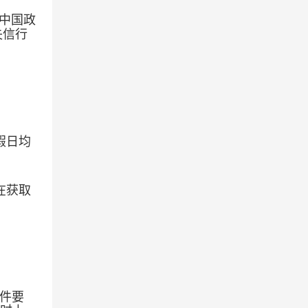
)、中国政
失信行
假日均
，在获取
文件要