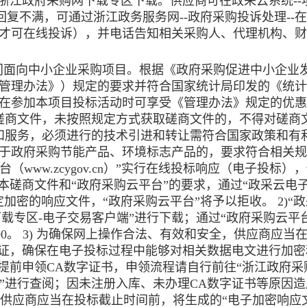
浙江政府采购网下载专区下载。供应商可在政采云系统--
回复不满，可通过浙江政务服务网--政府采购投诉处理--
才可在线投诉），并电话告知相关采购人、代理机构、财
门面向中小企业采购项目。根据《政府采购促进中小企业
称《管理办法》）规定的要求并符合国家统计局印发的《统
的，在参加本项目投标活动时可享受《管理办法》规定的优
磋商文件，未按照规定方式获取磋商文件的，不得对磋商
和服务，必须进行的技术引进和转让需符合国家政策和有
于政府采购节能产品、环境标志产品的，要求符合相关规
（www.zcygov.cn）”实行在线投标响应（电子投标）
本磋商文件和“政府采购云平台”的要求，通过“政采云电
加密的响应文件，“政府采购云平台”将予以拒收。 2)“
下载专区-电子交易客户端”进行下载；通过“政府采购云平
7190。 3) 为确保网上操作合法、有效和安全，供应商应当
认证，确保在电子投标过程中能够对相关数据电文进行加密
提前申领CA数字证书，申领流程请自行前往“浙江政府采
程”进行查阅；因未注册入库、未办理CA数字证书等原因
 供应商应当在投标截止时间前，将生成的“电子加密响应