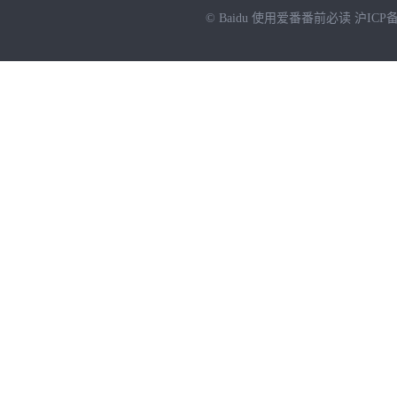
© Baidu
使用爱番番前必读
沪ICP备
NEW
HOT
暂时没有搜索结果…