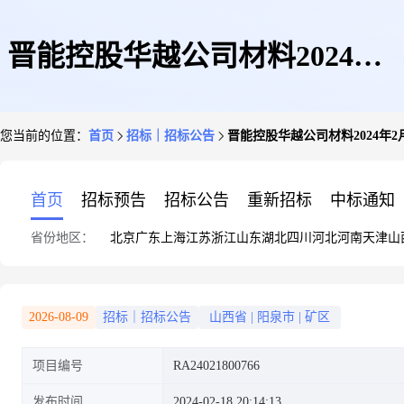
晋能控股华越公司材料2024年2
您当前的位置：
首页
招标｜招标公告
晋能控股华越公司材料2024年
月密封采购2次发询采购公告(阳
首页
招标预告
招标公告
重新招标
中标通知
省份地区：
北京
广东
上海
江苏
浙江
山东
湖北
四川
河北
河南
天津
山
泉煤业集团华越机械有限公司
2026-08-09
招标｜招标公告
山西省
|
阳泉市
|
矿区
项目编号
RA24021800766
(采购)-华越)
发布时间
2024-02-18 20:14:13