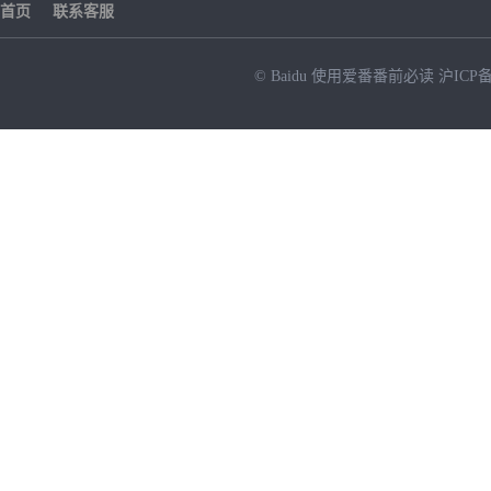
首页
联系客服
© Baidu
使用爱番番前必读
沪ICP备
NEW
HOT
暂时没有搜索结果…