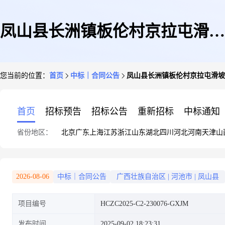
凤山县长洲镇板伦村京拉屯滑坡
您当前的位置：
首页
中标｜合同公告
凤山县长洲镇板伦村京拉屯滑坡
地质灾害治理工程合同公告
首页
招标预告
招标公告
重新招标
中标通知
省份地区：
北京
广东
上海
江苏
浙江
山东
湖北
四川
河北
河南
天津
山
2026-08-06
中标｜合同公告
广西壮族自治区
|
河池市
|
凤山县
项目编号
HCZC2025-C2-230076-GXJM
发布时间
2025-09-02 18:23:31