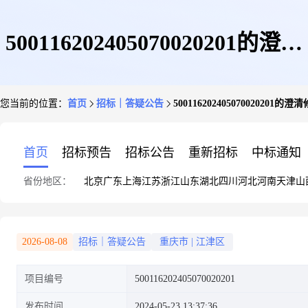
500116202405070020201的澄清
您当前的位置：
首页
招标｜答疑公告
500116202405070020201的
修改文件
首页
招标预告
招标公告
重新招标
中标通知
省份地区：
北京
广东
上海
江苏
浙江
山东
湖北
四川
河北
河南
天津
山
2026-08-08
招标｜答疑公告
重庆市
|
江津区
项目编号
500116202405070020201
发布时间
2024-05-23 13:37:36