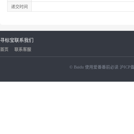
递交时间
寻标宝
联系我们
首页
联系客服
© Baidu
使用爱番番前必读
沪ICP备
NEW
HOT