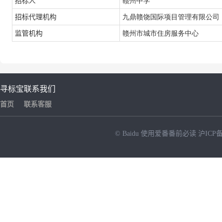
招标人
赣州中学
招标代理机构
九鼎赣饶国际项目管理有限公司
监管机构
赣州市城市住房服务中心
寻标宝
联系我们
首页
联系客服
© Baidu
使用爱番番前必读
沪ICP备
NEW
HOT