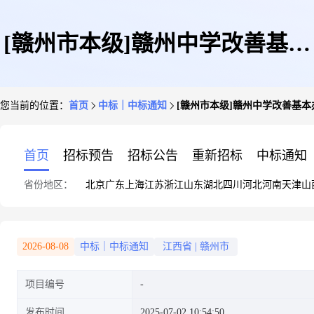
[赣州市本级]赣州中学改善基本
您当前的位置：
首页
中标｜中标通知
[赣州市本级]赣州中学改善基本
办学条件项目中标结果公示[中
首页
招标预告
招标公告
重新招标
中标通知
省份地区：
北京
广东
上海
江苏
浙江
山东
湖北
四川
河北
河南
天津
山
标结果公示]
2026-08-08
中标｜中标通知
江西省
|
赣州市
项目编号
发布时间
2025-07-02 10:54:50