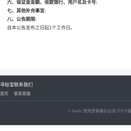
六、保证金金额、收款银行、用户名及卡号:
七、其他补充事宜:
八、公告期限:
自本公告发布之日起1个工作日。
寻标宝
联系我们
首页
联系客服
© Baidu
使用爱番番前必读
沪ICP备
NEW
HOT