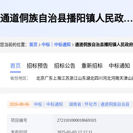
通道侗族自治县播阳镇人民政府
您当前的位置：
首页
中标｜中标通知
通道侗族自治县播阳镇人民政府
关于装修工程的网上超市采购项
首页
招标预告
招标公告
重新招标
中标通知
省份地区：
北京
广东
上海
江苏
浙江
山东
湖北
四川
河北
河南
天津
山
目成交公告
2026-08-06
中标｜中标通知
湖南省
|
怀化市
|
通道侗族自治县
项目编号
2721101000018669103
发布时间
2025-01-03 12:12:11